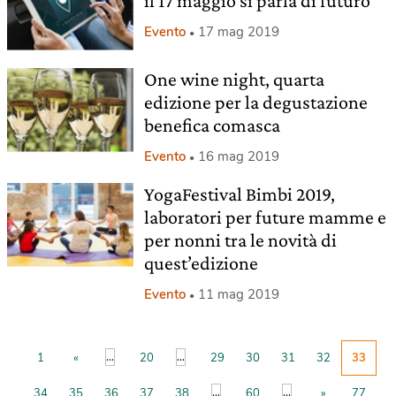
il 17 maggio si parla di futuro
Evento
17 mag 2019
One wine night, quarta
edizione per la degustazione
benefica comasca
Evento
16 mag 2019
YogaFestival Bimbi 2019,
laboratori per future mamme e
per nonni tra le novità di
quest’edizione
Evento
11 mag 2019
...
...
1
«
20
29
30
31
32
33
...
...
34
35
36
37
38
60
»
77