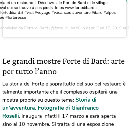
éria et un restaurant. Découvrez le Fort de Bard et le village
val qui se trouve à ses pieds. Infos www.fortedibard.it –
fortedibard.it
#visit #voyage #vacances #aventure #italie #alpes
e #forteresse
condiviso da Forte di Bard (@forte_di_bard) in data:
Gen 17, 2019 at 
Le grandi mostre Forte di Bard: arte
per tutto l’anno
La storia del Forte e soprattutto del suo bel restauro è
talmente importante che il complesso ospiterà una
Storia di
mostra proprio su questo tema:
un’avventura. Fotografie di Gianfranco
Roselli
, inaugura infatti il
17 marzo e sarà aperta
sino al 10 novembre. Si tratta di una esposizione