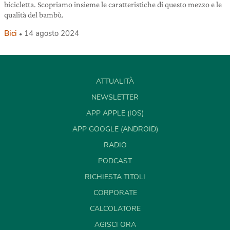
bicicletta. Scopriamo insieme le caratteristiche di questo mezzo e le
qualità del bambù.
Bici
14 agosto 2024
ATTUALITÀ
NEWSLETTER
APP APPLE (IOS)
APP GOOGLE (ANDROID)
RADIO
PODCAST
RICHIESTA TITOLI
CORPORATE
CALCOLATORE
AGISCI ORA