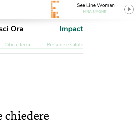
See Line Woman
NINA SIMONE
sci Ora
Impact
Cibo e terra
Persone e salute
e chiedere