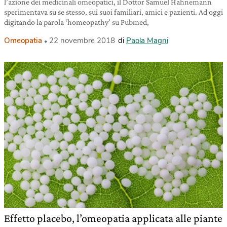
l’azione dei medicinali omeopatici, il Dottor Samuel Hahnemann
sperimentava su se stesso, sui suoi familiari, amici e pazienti. Ad oggi
digitando la parola ‘homeopathy’ su Pubmed,
Omeopatia
22 novembre 2018
di
Paola Magni
Effetto placebo, l’omeopatia applicata alle piante