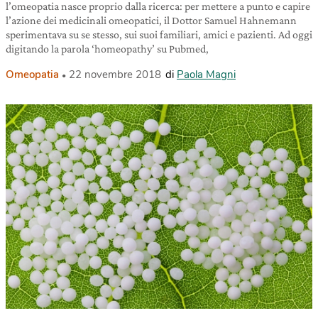
l’omeopatia nasce proprio dalla ricerca: per mettere a punto e capire
l’azione dei medicinali omeopatici, il Dottor Samuel Hahnemann
sperimentava su se stesso, sui suoi familiari, amici e pazienti. Ad oggi
digitando la parola ‘homeopathy’ su Pubmed,
Omeopatia
22 novembre 2018
di
Paola Magni