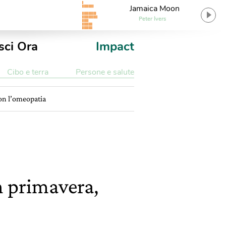
Jamaica Moon
Peter Ivers
sci Ora
Impact
Cibo e terra
Persone e salute
con l’omeopatia
in primavera,