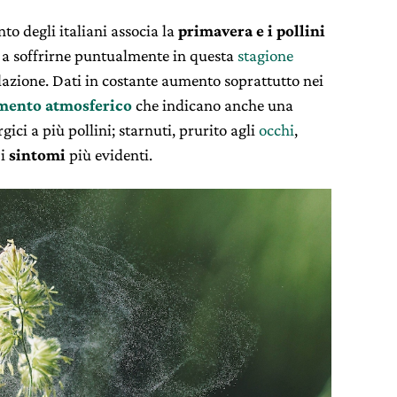
to degli italiani associa la
primavera e i pollini
 a soffrirne puntualmente in questa
stagione
olazione. Dati in costante aumento soprattutto nei
mento atmosferico
che indicano anche una
gici a più pollini; starnuti, prurito agli
occhi
,
 i
sintomi
più evidenti.