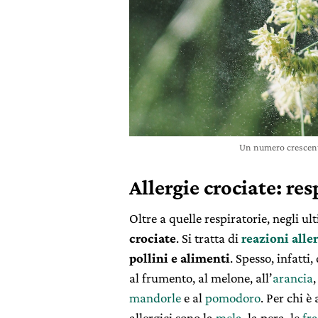
Un numero crescente
Allergie crociate: re
Oltre a quelle respiratorie, negli 
crociate
. Si tratta di
reazioni
alle
pollini e alimenti
. Spesso, infatti
al frumento, al melone, all’
arancia
,
mandorle
e al
pomodoro
. Per chi è
allergici sono la
mela
, la pera, le
fr