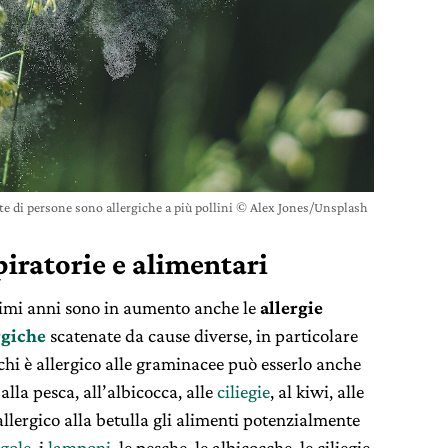
 di persone sono allergiche a più pollini © Alex Jones/Unsplash
spiratorie e alimentari
ultimi anni sono in aumento anche le
allergie
rgiche
scatenate da cause diverse, in particolare
, chi è allergico alle graminacee può esserlo anche
 alla pesca, all’albicocca, alle
ciliegie
, al kiwi, alle
 allergico alla betulla gli alimenti potenzialmente
agole
, i
lamponi
, le pesche, le albicocche, le ciliegie,