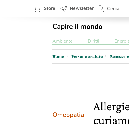
Store
Newsletter
Cerca
Capire il mondo
Ambiente
Diritti
Energi
Home
Persone e salute
Benessere
Allergi
Omeopatia
curiamo