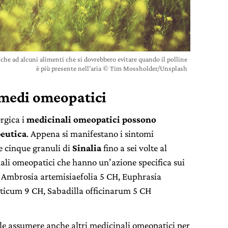
nche ad alcuni alimenti che si dovrebbero evitare quando il polline
è più presente nell’aria © Tim Mossholder/Unsplash
rimedi omeopatici
ergica i
medicinali omeopatici possono
peutica
. Appena si manifestano i sintomi
re cinque granuli di
Sinalia
fino a sei volte al
ali omeopatici che hanno un’azione specifica sui
, Ambrosia artemisiaefolia 5 CH, Euphrasia
ticum 9 CH, Sabadilla officinarum 5 CH
ile assumere anche altri medicinali omeopatici per