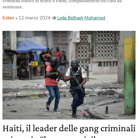
criminali hanno in mano il Paese, completamente nel caos da
settimane.
Esteri
12 marzo 2024
di
Leila Belhadj Mohamed
Haiti, il leader delle gang criminali