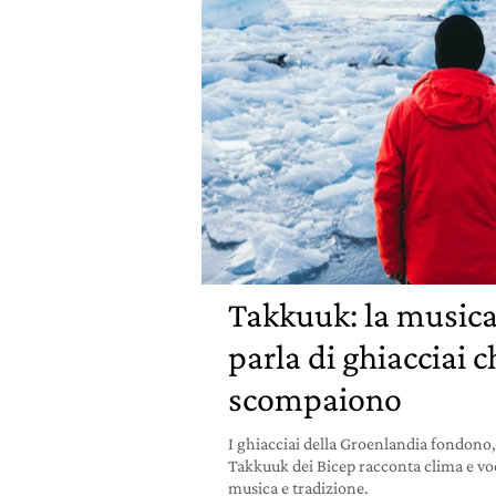
Takkuuk: la musica
parla di ghiacciai c
scompaiono
I ghiacciai della Groenlandia fondono
Takkuuk dei Bicep racconta clima e voc
musica e tradizione.