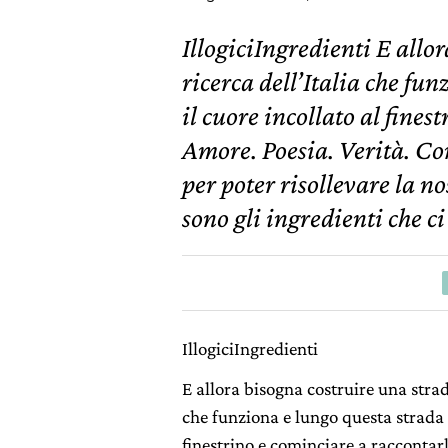
IllogiciIngredienti E allo
ricerca dell’Italia che fu
il cuore incollato al fines
Amore. Poesia. Verità. Co
per poter risollevare la no
sono gli ingredienti che ci
IllogiciIngredienti
E allora bisogna costruire una strada
che funziona e lungo questa strada l
finestrino e cominciare a raccontarl