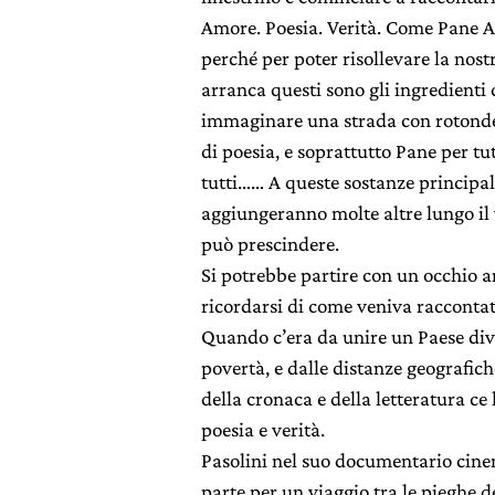
Amore. Poesia. Verità. Come Pane A
perché per poter risollevare la nostr
arranca questi sono gli ingredienti 
immaginare una strada con rotonde 
di poesia, e soprattutto Pane per tu
tutti…… A queste sostanze principal
aggiungeranno molte altre lungo il 
può prescindere.
Si potrebbe partire con un occhio a
ricordarsi di come veniva raccontata
Quando c’era da unire un Paese divis
povertà, e dalle distanze geografich
della cronaca e della letteratura c
poesia e verità.
Pasolini nel suo documentario cin
parte per un viaggio tra le pieghe de