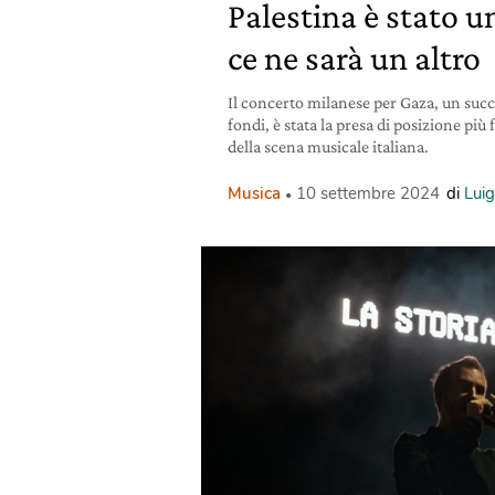
Palestina è stato u
ce ne sarà un altro
Il concerto milanese per Gaza, un succ
fondi, è stata la presa di posizione più
della scena musicale italiana.
Musica
10 settembre 2024
di
Lui