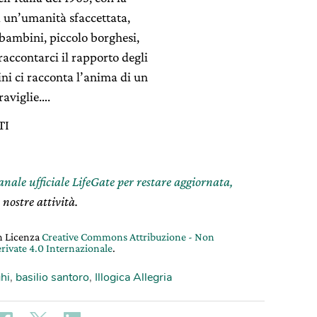
a un’umanità sfaccettata,
, bambini, piccolo borghesi,
accontarci il rapporto degli
lini ci racconta l’anima di un
raviglie….
TI
canale ufficiale LifeGate per restare aggiornata,
 nostre attività.
on Licenza
Creative Commons Attribuzione - Non
rivate 4.0 Internazionale
.
hi
,
basilio santoro
,
Illogica Allegria