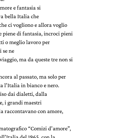
more e fantasia si
a bella Italia che
che ci vogliono e allora voglio
piene di fantasia, incroci pieni
tti o meglio lavoro per
i se ne
viaggio, ma da queste tre non si
ncora al passato, ma solo per
 l’Italia in bianco e nero.
o dai dialetti, dalla
e, i grandi maestri
e la raccontavano con amore,
ematografico “Comizi d’amore”,
ll’Italia del 1965, con la