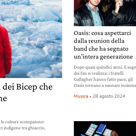
Oasis: cosa aspettarci
dalla reunion della
band che ha segnato
un’intera generazione
Dopo quasi quindici anni, il sog
dei fan si realizza: i fratelli
Gallagher hanno fatto pace, gli
 dei Bicep che
Oasis tornano a suonare insieme
he
Musica
28 agosto 2024
, le culture scompaiono:
i indigene tra ghiaccio,