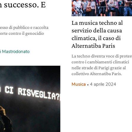
n successo. E
La musica techno al
esso di pubblico e raccolta
servizio della causa
 forte contro il genocidio
climatica, il caso di
Alternatiba Paris
gi Mastrodonato
La techno diventa voce di protes
contro i cambiamenti climatici
nelle strade di Parigi grazie al
collettivo Alternatiba Paris.
Musica
4 aprile 2024