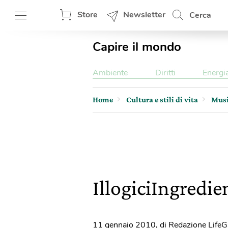
Store
Newsletter
Cerca
Capire il mondo
Ambiente
Diritti
Energi
Home
Cultura e stili di vita
Mus
IllogiciIngredie
11 gennaio 2010
,
di Redazione LifeG