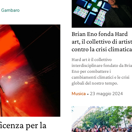
a Gambaro
Brian Eno fonda Hard
art, il collettivo di artis
contro la crisi climatic
Hard art è il collettivo
interdisciplinare fondato da Bri
Eno per combattere i
cambiamenti climatici e le crisi
globali del nostro tempo.
Musica
23 maggio 2024
ficenza per la