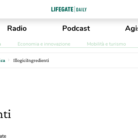
Radio
Podcast
Agi
a
Economia e innovazione
Mobilità e turismo
ica
IllogiciIngredienti
nti
ate