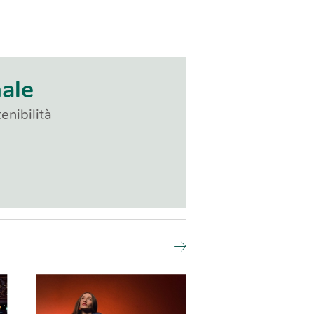
nale
enibilità