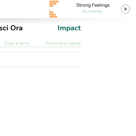
Strong Feelings
Dry Cleaning
sci Ora
Impact
Cibo e terra
Persone e salute