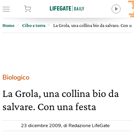
tore
Home
Cibo e terra
La Grola, una collina bio da salvare. Con un
Biologico
La Grola, una collina bio da
salvare. Con una festa
23 dicembre 2009
,
di Redazione LifeGate