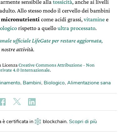
larmente sensibile alla
tossicità
, anche ai livelli
adulto. Allo stesso modo il cervello dei bambini
i
micronutrienti
come acidi grassi,
vitamine
e
iologico
rispetto a quello
ultra processato
.
canale ufficiale LifeGate per restare aggiornata,
 nostre attività.
on Licenza
Creative Commons Attribuzione - Non
rivate 4.0 Internazionale
.
uinamento
,
Bambini
,
Biologico
,
Alimentazione sana
 è certificata in
blockchain
.
Scopri di più