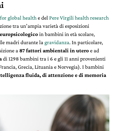
i
 for global health
e del
Pere Virgili health research
zione tra un’ampia varietà di esposizioni
neuropsicologico
in bambini in età scolare,
lle madri durante la
gravidanza
. In particolare,
sizione a
87 fattori ambientali in utero
e ad
a
di 1298 bambini tra i 6 e gli 11 anni provenienti
Francia, Grecia, Lituania e Norvegia). I bambini
intelligenza fluida, di attenzione e di memoria