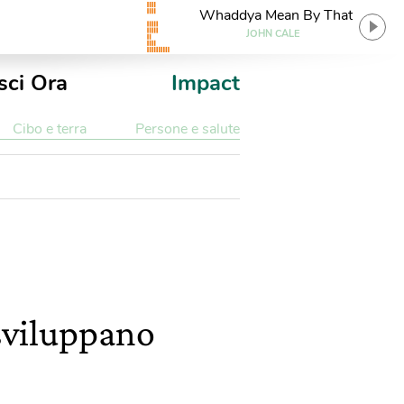
Whaddya Mean By That
JOHN CALE
sci Ora
Impact
Cibo e terra
Persone e salute
sviluppano