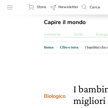
Store
Newsletter
Cerca
Capire il mondo
Ambiente
Diritti
Energi
Home
Cibo e terra
I bambini che 
I bambin
Biologico
migliori