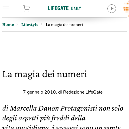
tore
Home
Lifestyle
La magia dei numeri
La magia dei numeri
7 gennaio 2010
,
di Redazione LifeGate
di Marcella Danon Protagonisti non solo
degli aspetti più freddi della
vita quotidiana, i numeri sono un ponte