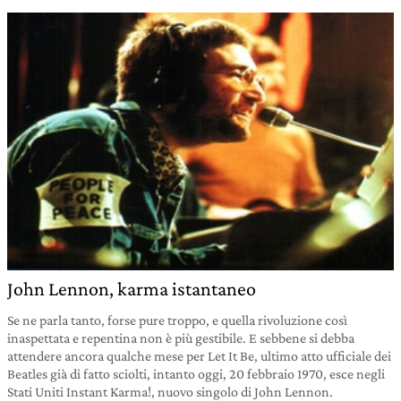
John Lennon, karma istantaneo
Se ne parla tanto, forse pure troppo, e quella rivoluzione così
inaspettata e repentina non è più gestibile. E sebbene si debba
attendere ancora qualche mese per Let It Be, ultimo atto ufficiale dei
Beatles già di fatto sciolti, intanto oggi, 20 febbraio 1970, esce negli
Stati Uniti Instant Karma!, nuovo singolo di John Lennon.