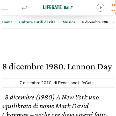
tore
Home
Cultura e stili di vita
Musica
8 dicembre 1980. L
8 dicembre 1980. Lennon Day
7 dicembre 2010
,
di Redazione LifeGate
8 dicembre (1980) A New York uno
squilibrato di nome Mark David
Chapman – poche ore dopo essersi fatto