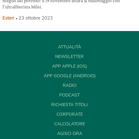
meglio del previsto: il 19 novembre andrà al ballottaggio con
l’ultraliberista Milei.
Esteri
23 ottobre 2023
ATTUALITÀ
NEWSLETTER
APP APPLE (IOS)
APP GOOGLE (ANDROID)
RADIO
PODCAST
RICHIESTA TITOLI
CORPORATE
CALCOLATORE
AGISCI ORA