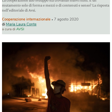
La cooperazione allo sviluppo sta trovando nuovi ritmi. È un
mutamento solo di forma e mezzi o di contenuti e senso? La risposta
nell’editoriale di Avsi.
Cooperazione internazionale
7 agosto 2020
di
Maria Laura Conte
a cura di
AVSI