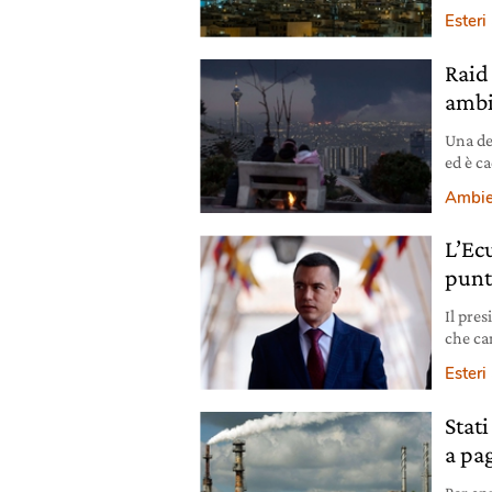
sicurez
Esteri
le pos
Raid 
ambi
Una den
ed è c
acquif
Ambie
L’Ec
punt
Il pre
che ca
Esteri
Stat
a pag