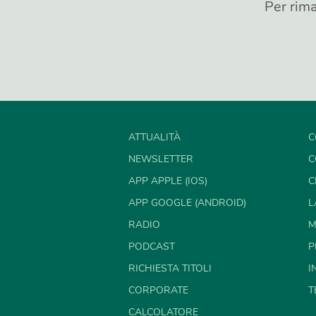
Per rima
ATTUALITÀ
C
NEWSLETTER
C
APP APPLE (IOS)
C
APP GOOGLE (ANDROID)
L
RADIO
M
PODCAST
P
RICHIESTA TITOLI
I
CORPORATE
T
CALCOLATORE