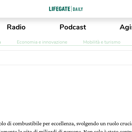
Radio
Podcast
Agi
a
Economia e innovazione
Mobilità e turismo
itolo di combustibile per eccellenza, svolgendo un ruolo cruci
mente la vita di miliardi di persone. Non solo è stato centrale