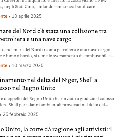
ni Chevron ha inquinato e alterato la costa vicino a New
s, negli Stati Uniti, andandosene senza bonificare
nte
10 aprile 2025
are del Nord c’è stata una collisione tra
petroliera e una nave cargo
nte nel mare del Nord tra una petroliera e una nave cargo:
 e fumo a bordo, si teme lo sversamento di combustibile in
nte
10 marzo 2025
inamento nel delta del Niger, Shell a
esso nel Regno Unito
te d’appello del Regno Unito ha rinviato a giudizio il colosso
fero Shell per i danni ambientali provocati nel delta del
25 febbraio 2025
 Unito, la corte dà ragione agli attivisti: il
rno non doveva approvare i giacimenti