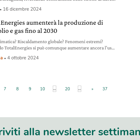
16 dicembre 2024
lEnergies aumenterà la produzione di
lio e gas fino al 2030
climatica? Riscaldamento globale? Fenomeni estremi?
o TotalEnergies si può comunque aumentare ancora l’uso
olio e gas.
ia
4 ottobre 2024
...
...
7
8
9
10
20
»
37
riviti alla newsletter settima