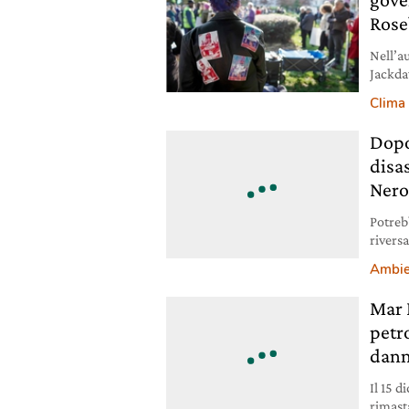
Rose
Nell’a
Jackda
impatt
Clima
Dopo
disa
Ner
Potreb
rivers
tempes
Ambie
Mar 
petro
dann
Il 15 d
rimast