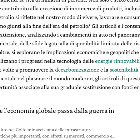
contribuito alla creazione di innumerevoli prodotti, inclusi
trolio si riflette nel nostro modo di vivere, lavorare e consu
giunti alla fine dell’era del petrolio? Gli articoli e i conten
attenzione, analizzando i cambiamenti in atto nel panorama 
tale, delle sfide legate alla disponibilità limitata delle riso
noltre, si esplorano le implicazioni economiche e geopolitiche
alizzano i progressi nella tecnologia delle
energie rinnovabili
ve volte a promuovere la
decarbonizzazione
e la
sostenibilit
entale nel plasmare il mondo moderno, gli articoli di questa
ortunità associate alla sua graduale sostituzione con fonti en
 l’economia globale passa dalla guerra in
litto nel Golfo minaccia una delle infrastrutture
tiche più importanti, con effetti su mercati, commercio e