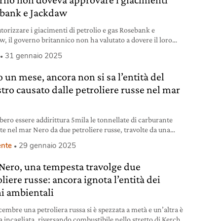
bank e Jackdaw
utorizzare i giacimenti di petrolio e gas Rosebank e
w, il governo britannico non ha valutato a dovere il loro
o sul clima.
31 gennaio 2025
 un mese, ancora non si sa l’entità del
stro causato dalle petroliere russe nel mar
o
bero essere addirittura 5mila le tonnellate di carburante
ate nel mar Nero da due petroliere russe, travolte da una
ta il 15 dicembre.
nte
29 gennaio 2025
Nero, una tempesta travolge due
liere russe: ancora ignota l’entità dei
i ambientali
icembre una petroliera russa si è spezzata a metà e un’altra è
a incagliata, riversando combustibile nello stretto di Kerch.