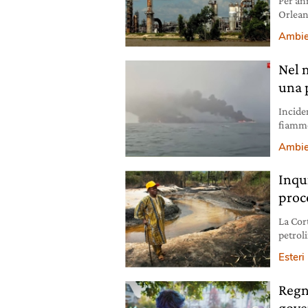
Per an
Orlean
Ambie
Nel m
una 
Incide
fiamme
mare.
Ambie
Inqu
proc
La Cor
petroli
Niger.
Esteri
Regno
gove