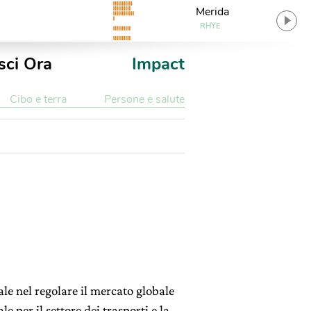
Merida
RHYE
sci Ora
Impact
Cibo e terra
Persone e salute
ale nel regolare il mercato globale
 per il settore dei trasporti e la