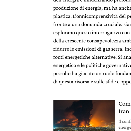
produzione di energia, ma ha anche 
plastica. L’onnicomprensività del pe
fronte a una domanda cruciale: siamo 
esplorano questo interrogativo con 
della crescente consapevolezza ambien
ridurre le emissioni di gas serra. I
fonti energetiche alternative. Si an
energetico e le politiche governati
petrolio ha giocato un ruolo fondam
di questa risorsa e sulle sfide e opp
Come
Iran
Il conf
energe