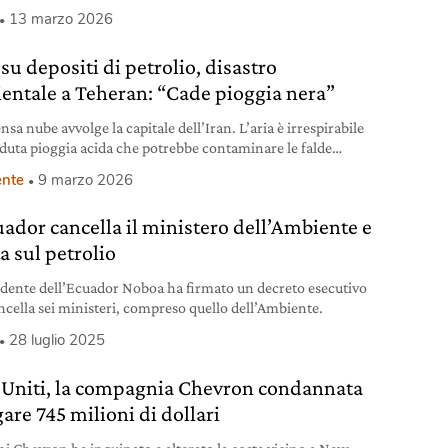
za energetica globale. Qual è la storia, chi sono gli attori e
13 marzo 2026
sibili conseguenze.
su depositi di petrolio, disastro
entale a Teheran: “Cade pioggia nera”
sa nube avvolge la capitale dell’Iran. L’aria è irrespirabile
aduta pioggia acida che potrebbe contaminare le falde
ere.
nte
9 marzo 2026
uador cancella il ministero dell’Ambiente e
a sul petrolio
sidente dell’Ecuador Noboa ha firmato un decreto esecutivo
ncella sei ministeri, compreso quello dell’Ambiente.
28 luglio 2025
i Uniti, la compagnia Chevron condannata
are 745 milioni di dollari