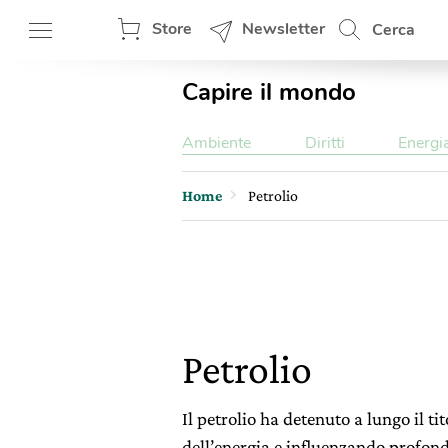
Store
Newsletter
Cerca
Capire il mondo
Ambiente
Diritti
Energi
Home
Petrolio
Petrolio
Il petrolio ha detenuto a lungo il t
dell’energia e influenzando profonda