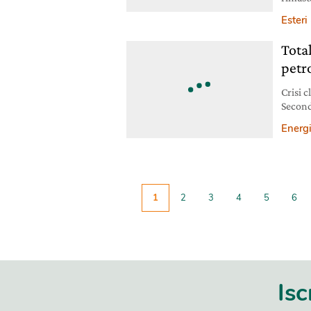
Esteri
Tota
petro
Crisi 
Second
di petr
Energ
1
2
3
4
5
6
Isc