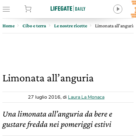
tore
Home
Cibo e terra
Le nostre ricette
Limonata all’anguria
Limonata all’anguria
27 luglio 2016
,
di
Laura La Monaca
Una limonata all’anguria da bere e
gustare fredda nei pomeriggi estivi