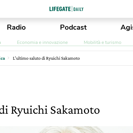
Radio
Podcast
Agi
a
Economia e innovazione
Mobilità e turismo
ica
L’ultimo saluto di Ryuichi Sakamoto
 di Ryuichi Sakamoto