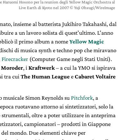
e Haruomi Hosono per la reunion degli Yellow Magic Orchestra al
Live Earth di Kyoto nel 2007 © Yuji Ohsugi/WireImage
ato, insieme al batterista Jukihiro Takahashi, dal
uire a un lavoro solista di quest’ultimo. L’anno
ubblicò il primo album a nome
Yellow Magic
 dischi di musica synth e techno pop che miravano
i
Firecracker
(Computer Game negli Stati Uniti).
o Moroder
, i
Kraftwerk
– a cui la YMO si ispirava
i tra cui
The Human League
e
Cabaret Voltaire
ico musicale Simon Reynolds su
Pitchfork
, a
’epoca ruotavano attorno ai sintetizzatori, solo la
trumentali, oltre a poter utilizzare in anteprima
ntetizzatori, campionatori – prodotti in Giappone
to del mondo. Due elementi chiave per