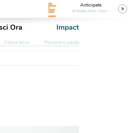
Anticipate
El Michels Affair, Clairo
sci Ora
Impact
Cibo e terra
Persone e salute