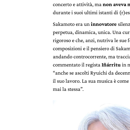
concerto e attività, ma
non aveva 
durante i suoi ultimi istanti di (r)e
Sakamoto era un
innovatore
silen
perpetua, dinamica, unica. Una curi
rigoroso e che, anzi, nutriva le sue
composizioni e il pensiero di Sakam
andando controcorrente, ma traccia
commentato il regista
Iñárritu
in m
“anche se ascolti Ryuichi da decenn
il suo lavoro. La sua musica è come
mai la stessa”.