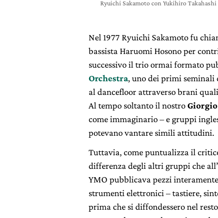
Ryuichi Sakamoto con Yukihiro Takahashi 
Nel 1977 Ryuichi Sakamoto fu chiam
bassista Haruomi Hosono per contrib
successivo il trio ormai formato p
Orchestra
, uno dei primi seminali
al dancefloor attraverso brani qual
Al tempo soltanto il nostro
Giorgi
come immaginario – e gruppi ingles
potevano vantare simili attitudini.
Tuttavia, come puntualizza il crit
differenza degli altri gruppi che all
YMO pubblicava pezzi interamente s
strumenti elettronici – tastiere, si
prima che si diffondessero nel res