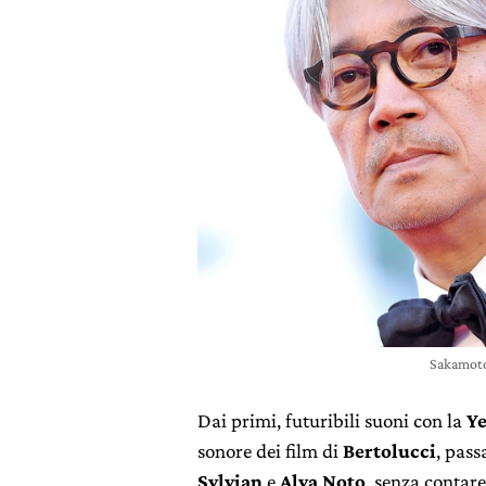
Sakamoto
Dai primi, futuribili suoni con la
Ye
sonore dei film di
Bertolucci
, pass
Sylvian
e
Alva Noto
, senza contare