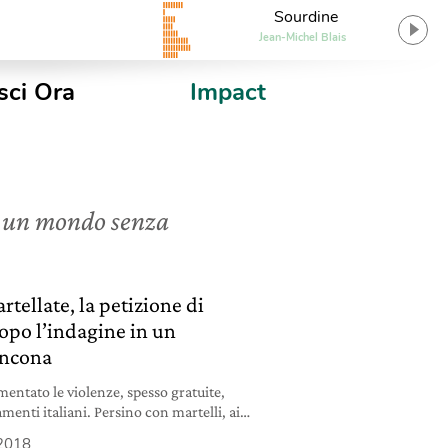
Sourdine
Jean-Michel Blais
sci Ora
Impact
 è un mondo senza
rtellate, la petizione di
opo l’indagine in un
Ancona
entato le violenze, spesso gratuite,
amenti italiani. Persino con martelli, ai
 ad Ancona.
 2018