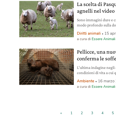
La scelta di Pasq
agnelli nel video
Sono immagini dure e cr
modo profondo sulla dom
una tradizione? L’editor
Diritti animali
15 apr
a cura di
Essere Animali
Pellicce, una nu
conferma le soffe
L’ultima indagine negli 
condizioni di vita a cui 
l’urgenza di una legge pe
Ambiente
16 marzo
Montuschi, portavoce di
a cura di
Essere Animali
«
1
2
3
4
5