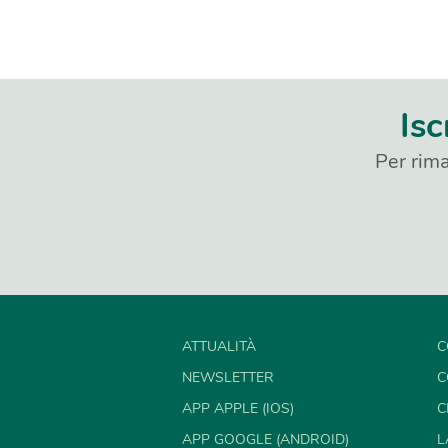
Isc
Per rima
ATTUALITÀ
C
NEWSLETTER
C
APP APPLE (IOS)
C
APP GOOGLE (ANDROID)
L