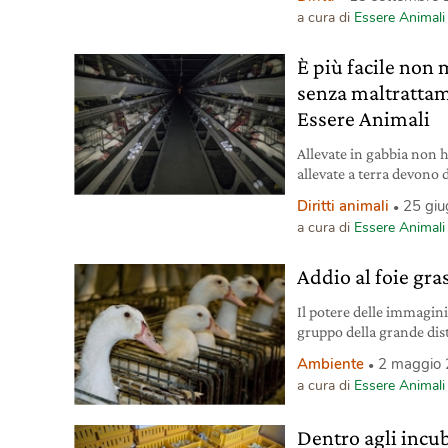
a cura di
Essere Animali
È più facile non
senza maltrattam
Essere Animali
Allevate in gabbia non 
allevate a terra devono 
indagine di Essere Anima
Diritti animali
25 gi
ovaiole in Italia.
a cura di
Essere Animali
Addio al foie gra
Il potere delle immagini 
gruppo della grande dis
#ViaDagliScaffali lancia
Ambiente
2 maggio
a cura di
Essere Animali
Dentro agli incuba