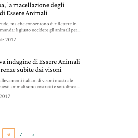
ua, la macellazione degli
 di Essere Animali
ude, ma che consentono di riflettere in
anda: è giusto uccidere gli animali per
iale del portavoce di Essere Animali.
ile 2017
ova indagine di Essere Animali
renze subite dai visoni
allevamenti italiani di visoni mostra le
questi animali sono costretti e sottolinea
r vietarli. L’editoriale di Simone
 2017
 Essere Animali.
6
7
»