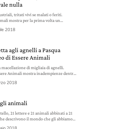
ale nulla
triali, tritati vivi se malati o feriti.
imali mostra per la prima volta un
ove nascono i polli da carne.
ile 2018
etta agli agnelli a Pasqua
eo di Essere Animali
a macellazione di migliaia di agnelli.
ssere Animali mostra inadempienze dentro
n centro Italia. Il video nell’editoriale del
rzo 2018
ione.
gli animali
tello, 21 lettere e 21 animali abbinati a 21
che descrivono il mondo che gli abbiamo
 degli animali ci mette davanti alle nostre
aio 2018