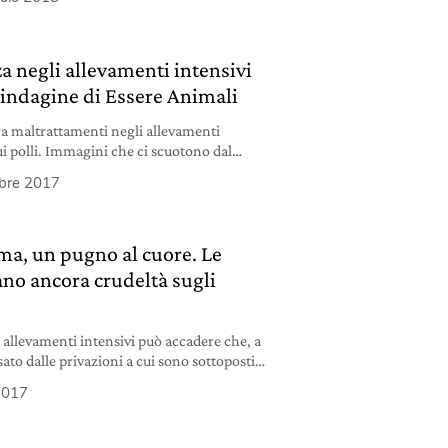
do più semplice. L’editoriale di Essere
a negli allevamenti intensivi
a indagine di Essere Animali
a maltrattamenti negli allevamenti
sui polli. Immagini che ci scuotono dal
e quanto contano le nostre scelte.
bre 2017
rma, un pugno al cuore. Le
o ancora crudeltà sugli
 allevamenti intensivi può accadere che, a
ato dalle privazioni a cui sono sottoposti,
ra loro fino ad amputarsi code e orecchie.
2017
allevatori lascino morire gli animali
 se impiegano giorni, forse per non pagare