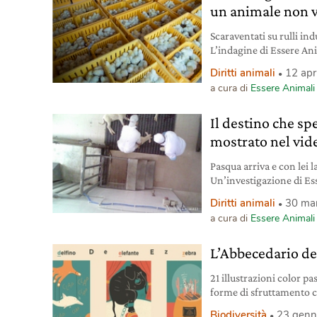
un animale non v
Scaraventati su rulli indus
L’indagine di Essere An
incubatoio di pulcini, d
Diritti animali
12 apr
a cura di
Essere Animali
Il destino che sp
mostrato nel vid
Pasqua arriva e con lei l
Un’investigazione di E
le mura di due strutture i
Diritti animali
30 ma
portavoce dell’associaz
a cura di
Essere Animali
L’Abbecedario de
21 illustrazioni color pas
forme di sfruttamento 
riservato. L’Abbecedario
Biodiversità
23 genn