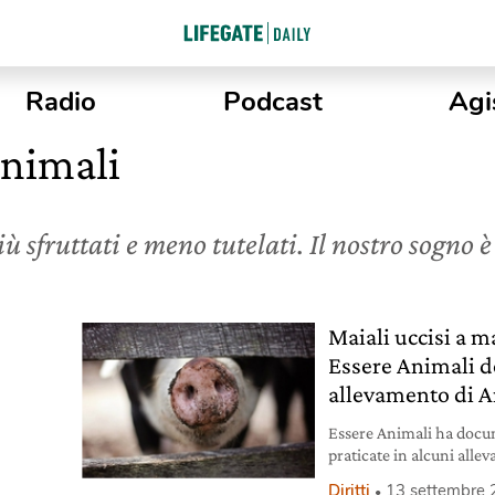
Radio
Podcast
Agi
Animali
ù sfruttati e meno tutelati. Il nostro sogno
Maiali uccisi a ma
Essere Animali d
allevamento di 
Essere Animali ha docum
praticate in alcuni allev
danni dei maiali. Siamo
Diritti
13 settembre