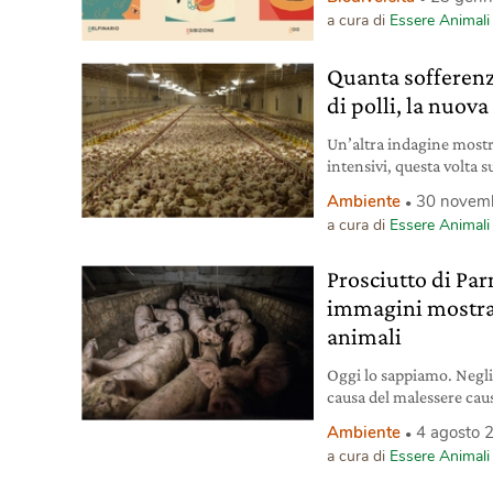
scelte quotidiane nel mo
a cura di
Essere Animali
Animali.
Quanta sofferenz
di polli, la nuov
Un’altra indagine mostr
intensivi, questa volta 
torpore e ci fanno capir
Ambiente
30 novem
a cura di
Essere Animali
Prosciutto di Pa
immagini mostran
animali
Oggi lo sappiamo. Negli
causa del malessere caus
gli animali si mordano t
Ambiente
4 agosto 
Può accadere anche che 
a cura di
Essere Animali
malati in agonia, anche
le spese della