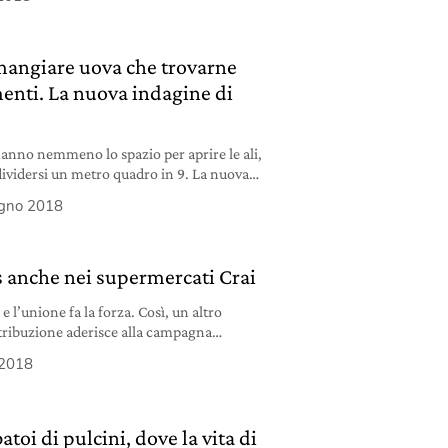
 mangiare uova che trovarne
enti. La nuova indagine di
hanno nemmeno lo spazio per aprire le ali,
dividersi un metro quadro in 9. La nuova
li mostra le condizioni delle galline
ugno 2018
s anche nei supermercati Crai
e l’unione fa la forza. Così, un altro
tribuzione aderisce alla campagna
ta da Essere Animali contro il foie gras.
 2018
toi di pulcini, dove la vita di