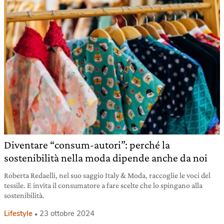
Diventare “consum-autori”: perché la
sostenibilità nella moda dipende anche da noi
Roberta Redaelli, nel suo saggio Italy & Moda, raccoglie le voci del
tessile. E invita il consumatore a fare scelte che lo spingano alla
sostenibilità.
Lifestyle
23 ottobre 2024