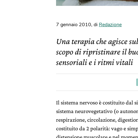
7 gennaio 2010
,
di
Redazione
Una terapia che agisce su
scopo di ripristinare il b
sensoriali e i ritmi vitali
Il sistema nervoso è costituito dal 
sistema neurovegetativo (o autonomo
respirazione, circolazione, digestio
costituito da 2 polarità: vago e simp
distensione muscolare e nel momento