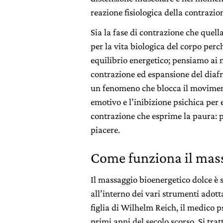
reazione fisiologica della contrazio
Sia la fase di contrazione che quel
per la vita biologica del corpo perc
equilibrio energetico; pensiamo ai m
contrazione ed espansione del diaf
un fenomeno che blocca il moviment
emotivo e l’inibizione psichica per
contrazione che esprime la paura: pa
piacere.
Come funziona il mass
Il massaggio bioenergetico dolce è s
all’interno dei vari strumenti adott
figlia di Wilhelm Reich, il medico p
primi anni del secolo scorso. Si tra