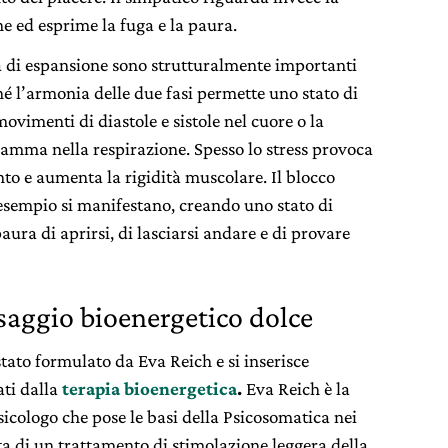
ne ed esprime la fuga e la paura.
la di espansione sono strutturalmente importanti
hé l’armonia delle due fasi permette uno stato di
ovimenti di diastole e sistole nel cuore o la
ramma nella respirazione. Spesso lo stress provoca
o e aumenta la rigidità muscolare. Il blocco
 esempio si manifestano, creando uno stato di
ura di aprirsi, di lasciarsi andare e di provare
aggio bioenergetico dolce
tato formulato da Eva Reich e si inserisce
ati dalla
terapia bioenergetica
.
Eva Reich è la
sicologo che pose le basi della Psicosomatica nei
tta di un trattamento di stimolazione leggera della