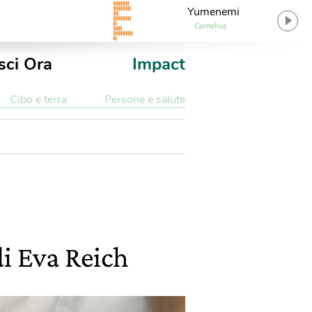
Yumenemi
Cornelius
sci Ora
Impact
Cibo e terra
Persone e salute
i Eva Reich