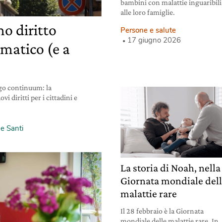
bambini con malattie inguaribili
alle loro famiglie.
o diritto
Persone e salute
17 giugno 2026
imatico (e a
go continuum: la
 diritti per i cittadini e
e Santi
La storia di Noah, nella
Giornata mondiale del
malattie rare
Il 28 febbraio è la Giornata
mondiale delle malattie rare. In