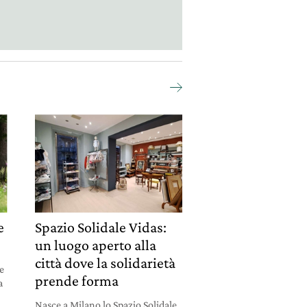
e
Spazio Solidale Vidas:
un luogo aperto alla
città dove la solidarietà
ve
prende forma
a
Nasce a Milano lo Spazio Solidale