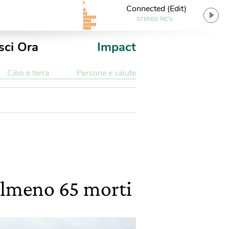
Connected (Edit)
STEREO MC's
sci Ora
Impact
Cibo e terra
Persone e salute
almeno 65 morti