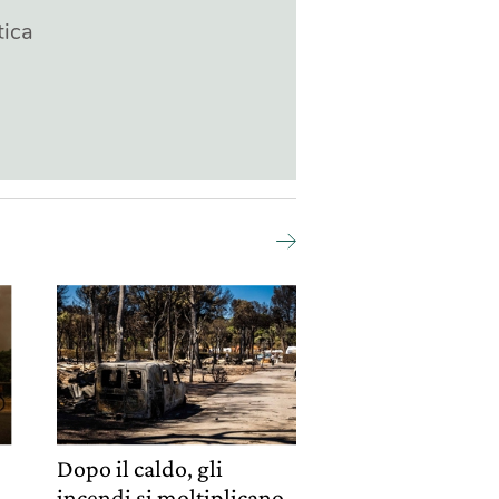
tica
Dopo il caldo, gli
incendi si moltiplicano