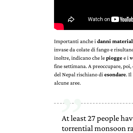
Importanti anche i
danni material
invase da colate di fango e risultano
inoltre, indicano che le
piogge
e i
v
fine settimana. A preoccupare, poi, è
del Nepal rischiano di
esondare
. I
alcune aree.
At least 27 people hav
torrential monsoon r