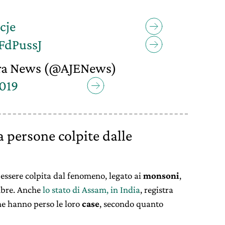
cje
FdPussJ
era News (@AJENews)
2019
 persone colpite dalle
 essere colpita dal fenomeno, legato ai
monsoni
,
embre. Anche
lo stato di Assam, in India
, registra
he hanno perso le loro
case
, secondo quanto