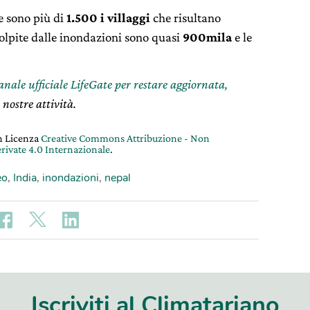
e sono più di
1.500 i villaggi
che risultano
colpite dalle inondazioni sono quasi
900mila
e le
canale ufficiale LifeGate per restare aggiornata,
 nostre attività.
on Licenza
Creative Commons Attribuzione - Non
rivate 4.0 Internazionale
.
eo
,
India
,
inondazioni
,
nepal
Iscriviti al Climatariano