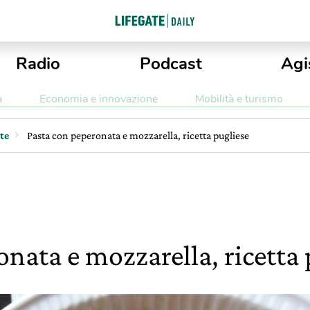
Radio
Podcast
Agi
a
Economia e innovazione
Mobilità e turismo
tte
Pasta con peperonata e mozzarella, ricetta pugliese
nata e mozzarella, ricetta 