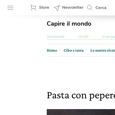
Store
Newsletter
Cerca
Capire il mondo
Ambiente
Diritti
Energi
Home
Cibo e terra
Le nostre rice
Pasta con pepero