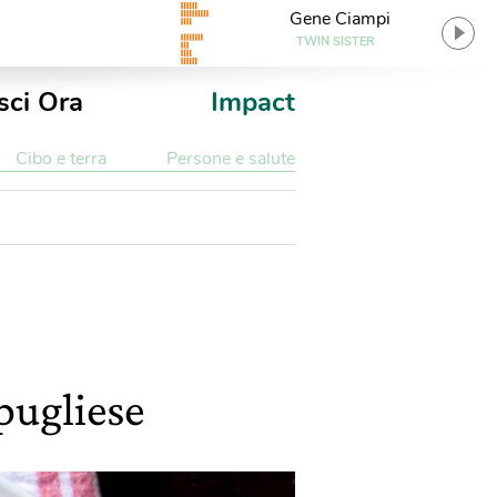
Gene Ciampi
TWIN SISTER
sci Ora
Impact
Cibo e terra
Persone e salute
pugliese