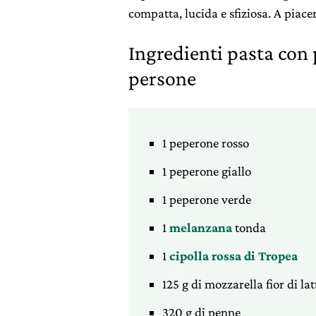
compatta, lucida e sfiziosa. A piac
Ingredienti pasta con 
persone
1 peperone rosso
1 peperone giallo
1 peperone verde
1
melanzana
tonda
1
cipolla rossa di Tropea
125 g di mozzarella fior di lat
320 g di penne