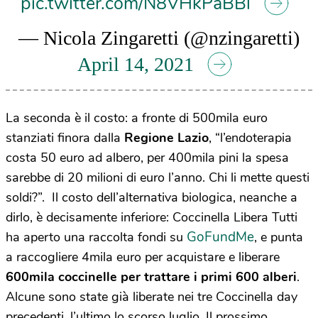
pic.twitter.com/N8VHkPaBBl
— Nicola Zingaretti (@nzingaretti)
April 14, 2021
La seconda è il costo: a fronte di 500mila euro
stanziati finora dalla
Regione Lazio
, “l’endoterapia
costa 50 euro ad albero, per 400mila pini la spesa
sarebbe di 20 milioni di euro l’anno. Chi li mette questi
soldi?”. Il costo dell’alternativa biologica, neanche a
dirlo, è decisamente inferiore: Coccinella Libera Tutti
GoFundMe
ha aperto una raccolta fondi su
, e punta
a raccogliere 4mila euro per acquistare e liberare
600mila coccinelle per trattare i primi 600 alberi
.
Alcune sono state già liberate nei tre Coccinella day
precedenti, l’ultimo lo scorso luglio. Il prossimo