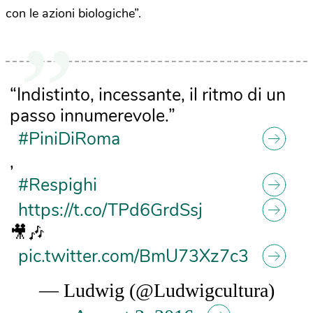
con le azioni biologiche”.
“Indistinto, incessante, il ritmo di un
passo innumerevole.”
#PiniDiRoma
,
#Respighi
https://t.co/TPd6GrdSsj
🎥🎶
pic.twitter.com/BmU73Xz7c3
— Ludwig (@Ludwigcultura)