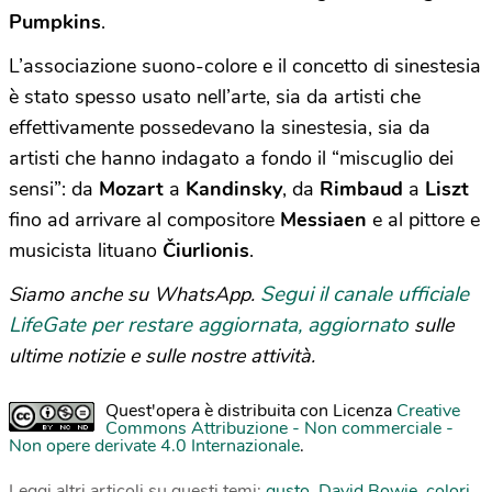
Pumpkins
.
L’associazione suono-colore e il concetto di sinestesia
è stato spesso usato nell’arte, sia da artisti che
effettivamente possedevano la sinestesia, sia da
artisti che hanno indagato a fondo il “miscuglio dei
sensi”: da
Mozart
a
Kandinsky
, da
Rimbaud
a
Liszt
fino ad arrivare al compositore
Messiaen
e al pittore e
musicista lituano
Čiurlionis
.
Segui il canale ufficiale
Siamo anche su WhatsApp.
LifeGate per restare aggiornata, aggiornato
sulle
ultime notizie e sulle nostre attività.
Quest'opera è distribuita con Licenza
Creative
Commons Attribuzione - Non commerciale -
Non opere derivate 4.0 Internazionale
.
Leggi altri articoli su questi temi:
gusto
,
David Bowie
,
colori
,