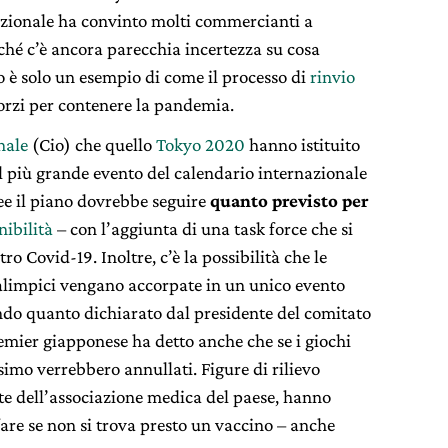
zionale ha convinto molti commercianti a
rché c’è ancora parecchia incertezza su cosa
 è solo un esempio di come il processo di
rinvio
forzi per contenere la pandemia.
nale
(Cio) che quello
Tokyo 2020
hanno istituito
l più grande evento del calendario internazionale
nee il piano dovrebbe seguire
quanto previsto per
nibilità
– con l’aggiunta di una task force che si
o Covid-19. Inoltre, c’è la possibilità che le
ralimpici vengano accorpate in un unico evento
ndo quanto dichiarato dal presidente del comitato
remier giapponese ha detto anche che se i giochi
simo verrebbero annullati. Figure di rilievo
nte dell’associazione medica del paese, hanno
fare se non si trova presto un vaccino – anche