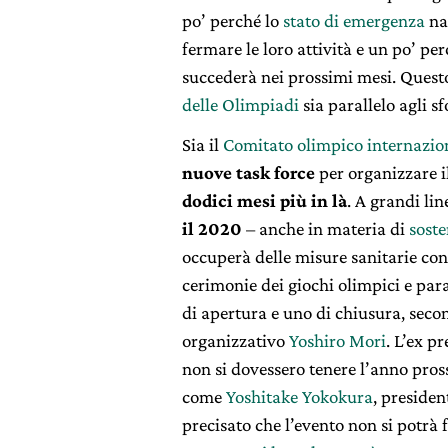
po’ perché lo
stato di emergenza
na
fermare le loro attività e un po’ pe
succederà nei prossimi mesi. Questo
delle Olimpiadi
sia parallelo agli s
Sia il
Comitato olimpico internazio
nuove task force
per organizzare i
dodici mesi più in là
. A grandi li
il 2020
– anche in materia di
soste
occuperà delle misure sanitarie contr
cerimonie dei giochi olimpici e pa
di apertura e uno di chiusura, seco
organizzativo
Yoshiro Mori
. L’ex p
non si dovessero tenere l’anno pros
come
Yoshitake Yokokura
, preside
precisato che l’evento non si potrà 