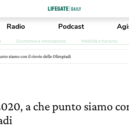
Radio
Podcast
Agi
a
Economia e innovazione
Mobilità e turismo
nto siamo con il rinvio delle Olimpiadi
020, a che punto siamo con 
adi