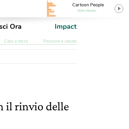
Cartoon People
Billie Marten
sci Ora
Impact
Cibo e terra
Persone e salute
il rinvio delle