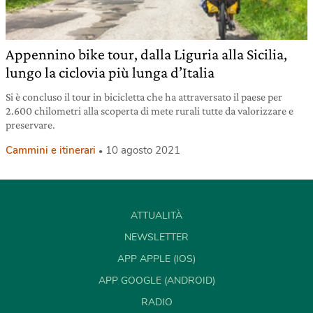
Appennino bike tour, dalla Liguria alla Sicilia,
lungo la ciclovia più lunga d’Italia
Si è concluso il tour in bicicletta che ha attraversato il paese per
2.600 chilometri alla scoperta di mete rurali tutte da valorizzare e
preservare.
Cammini e itinerari
10 agosto 2021
ATTUALITÀ
NEWSLETTER
APP APPLE (IOS)
APP GOOGLE (ANDROID)
RADIO