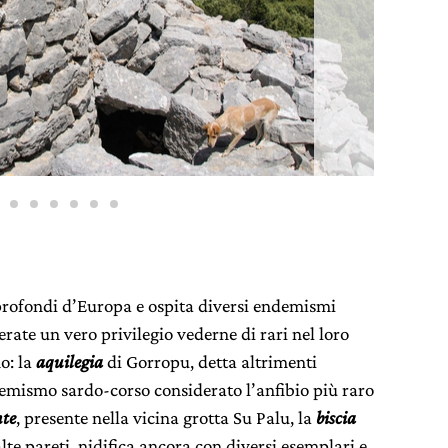
rofondi d’Europa e ospita diversi endemismi
erate un vero privilegio vederne di rari nel loro
o: la
aquilegia
di Gorropu, detta altrimenti
mismo sardo-corso considerato l’anfibio più raro
nte
, presente nella vicina grotta Su Palu, la
biscia
alte pareti, nidifica ancora con diversi esemplari e,