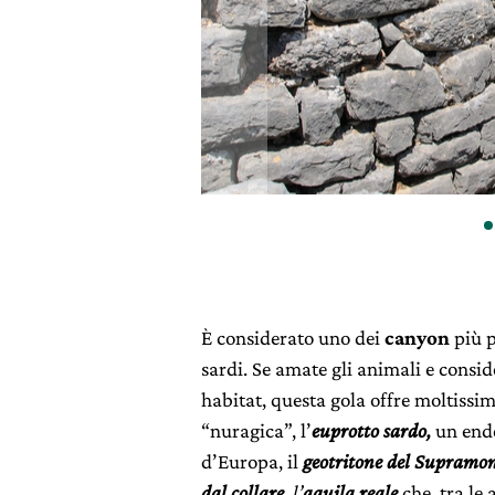
È considerato uno dei
canyon
più p
sardi. Se amate gli animali e consid
habitat, questa gola offre moltissim
“nuragica”, l’
euprotto sardo,
un ende
d’Europa, il
geotritone del Supramo
dal collare,
l’
aquila reale
che, tra le 