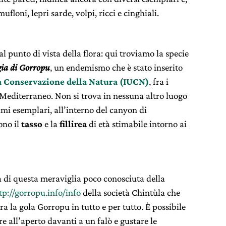
mufloni, lepri sarde, volpi, ricci e cinghiali.
l punto di vista della flora: qui troviamo la specie
gia di Gorropu
, un endemismo che è stato inserito
a Conservazione della Natura (IUCN)
, fra i
l Mediterraneo. Non si trova in nessuna altro luogo
imi esemplari, all’interno del canyon di
ono il
tasso
e la
fillirea
di età stimabile intorno ai
ta di questa meraviglia poco conosciuta della
tp://gorropu.info/info
della società Chintùla che
ra la gola Gorropu in tutto e per tutto. È possibile
re all’aperto davanti a un falò e gustare le