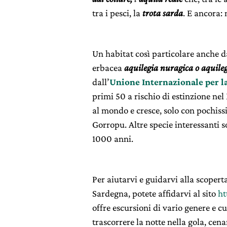
tra i pesci, la
trota sarda
. E ancora: 
Un habitat così particolare anche da
erbacea
aquilegia nuragica o aquile
dall’
Unione Internazionale per l
primi 50 a rischio di estinzione ne
al mondo e cresce, solo con pochiss
Gorropu. Altre specie interessanti s
1000 anni.
Per aiutarvi e guidarvi alla scoper
Sardegna, potete affidarvi al sito
ht
offre escursioni di vario genere e cu
trascorrere la notte nella gola, cena