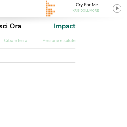
Cry For Me
KRIS DOLLIMORE
sci Ora
Impact
Cibo e terra
Persone e salute