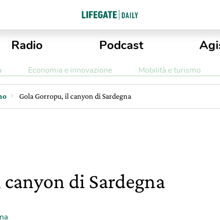
Radio
Podcast
Agi
a
Economia e innovazione
Mobilità e turismo
mo
Gola Gorropu, il canyon di Sardegna
l canyon di Sardegna
na