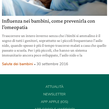
Influenza nei bambini, come prevenirla con
l’omeopatia
Trascorrere un intero inverno senza che i bimbi si ammalino è il
sogno di tutti i genitori, soprattutto se i piccoli frequentano l’asilo
nido, quando spesso è più il tempo trascorso malati a casa che quello
passato a scuola. Per i più piccoli, che hanno un sistema
immunitario ancora poco sviluppato, l’asilo nido e la
Salute dei bambini
30 settembre 2016
ATTUALITÀ
NEWSLETTER
APP APPLE (IOS)