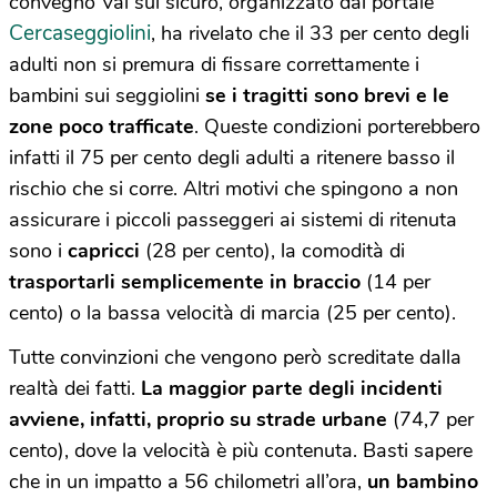
convegno Vai sul sicuro, organizzato dal portale
Cercaseggiolini
, ha rivelato che il 33 per cento degli
adulti non si premura di fissare correttamente i
bambini sui seggiolini
se i tragitti sono brevi e le
zone poco trafficate
. Queste condizioni porterebbero
infatti il 75 per cento degli adulti a ritenere basso il
rischio che si corre. Altri motivi che spingono a non
assicurare i piccoli passeggeri ai sistemi di ritenuta
sono i
capricci
(28 per cento), la comodità di
trasportarli semplicemente in braccio
(14 per
cento) o la bassa velocità di marcia (25 per cento).
Tutte convinzioni che vengono però screditate dalla
realtà dei fatti.
La maggior parte degli incidenti
avviene, infatti, proprio su strade urbane
(74,7 per
cento), dove la velocità è più contenuta. Basti sapere
che in un impatto a 56 chilometri all’ora,
un bambino