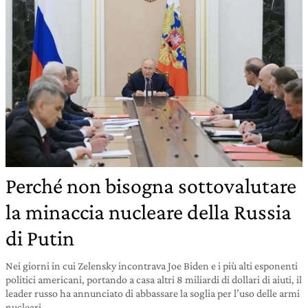
Perché non bisogna sottovalutare
la minaccia nucleare della Russia
di Putin
Nei giorni in cui Zelensky incontrava Joe Biden e i più alti esponenti
politici americani, portando a casa altri 8 miliardi di dollari di aiuti, il
leader russo ha annunciato di abbassare la soglia per l’uso delle armi
nucleari.