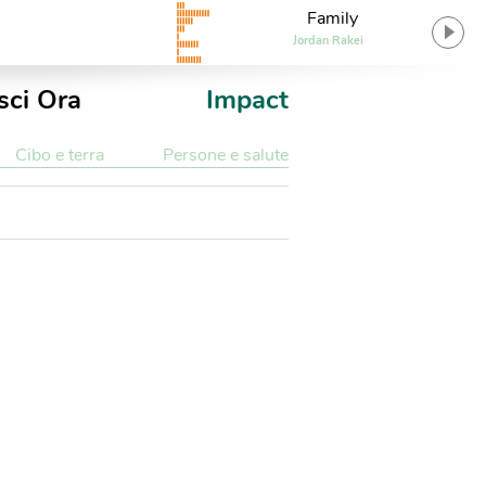
Family
Jordan Rakei
sci Ora
Impact
Cibo e terra
Persone e salute