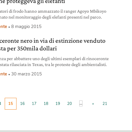
hé proteggeva gli elefanti
iatori di frodo hanno ammazzato il ranger Agoyo Mbikoyo
ato nel monitoraggio degli elefanti presenti nel parco.
nte
8 maggio 2015
ceronte nero in via di estinzione venduto
sta per 350mila dollari
enza per abbattere uno degli ultimi esemplari di rinoceronte
stata rilasciata in Texas, tra le proteste degli ambientalisti.
nte
30 marzo 2015
...
4
15
16
17
18
19
20
»
21