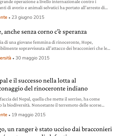
 grande operazione a livello internazionale contro i
anti di avorio e animali selvatici ha portato all’arresto di
rsone.
nte
23 giugno 2015
, anche senza corno c’è speranza
ria di una giovane femmina di rinoceronte, Hope,
ibilmente sopravvissuta all’attacco dei bracconieri che le
tagliato il corno.
ersità
30 maggio 2015
pal e il successo nella lotta al
conaggio del rinoceronte indiano
 faccia del Nepal, quella che mette il sorriso, ha come
o la biodiversità. Nonostante il terremoto delle scorse
ane abbia messo in ginocchio gran parte della popolazione
nte
19 maggio 2015
e nelle città, le specie animali sembrano aver trovato
o in Nepal il loro rifugio ideale. Il numero di rinoceronti
o, un ranger è stato ucciso dai bracconieri
, infatti, è aumentato