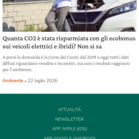
Quanta CO2 è stata risparmiata con gli ecobonus
sui veicoli elettrici e ibridi? Non si sa
A porsi la domanda è la Corte dei Conti: dal 2019 a oggi tutti i dati
diffusi riguardano vendite e incentivi, ma non i risultati raggiunti
per l’ambiente.
Ambiente
22 luglio 2026
ATTUALITÀ
NEWSLETTER
APP APPLE (IOS)
APP GOOGLE (ANDROID)