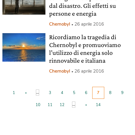
dal disastro. Gli effetti su
persone e energia
Chernobyl
26 aprile 2016
Ricordiamo la tragedia di
Chernobyl e promuoviamo
l’utilizzo di energia solo
rinnovabile e italiana
Chernobyl
26 aprile 2016
...
1
«
3
4
5
6
7
8
9
...
10
11
12
»
14