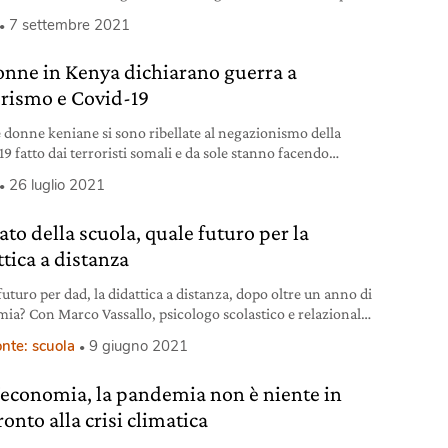
19. Intanto il prezzo dei chicchi si impenna.
7 settembre 2021
onne in Kenya dichiarano guerra a
orismo e Covid-19
 donne keniane si sono ribellate al negazionismo della
9 fatto dai terroristi somali e da sole stanno facendo
azione e vaccinando interi villaggi.
26 luglio 2021
ato della scuola, quale futuro per la
ttica a distanza
uturo per dad, la didattica a distanza, dopo oltre un anno di
ia? Con Marco Vassallo, psicologo scolastico e relazionale,
o l’impatto su studenti e genitori.
nte: scuola
9 giugno 2021
l’economia, la pandemia non è niente in
onto alla crisi climatica