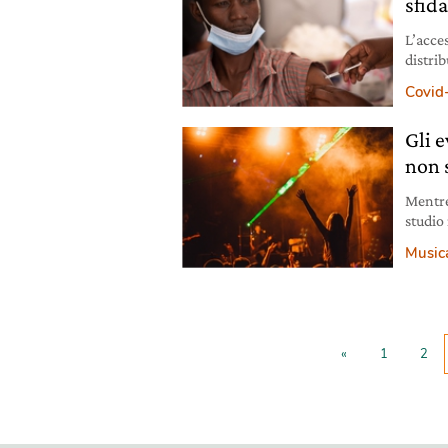
sfid
L’acces
distrib
dosi s
Covid
Gli 
non 
Mentre
studio
parteci
Music
«
1
2