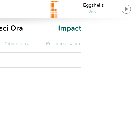
Eggshells
Dehd
sci Ora
Impact
Cibo e terra
Persone e salute