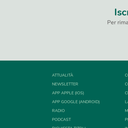
Isc
Per rima
ATTUALITÀ
C
NEWSLETTER
C
APP APPLE (IOS)
C
APP GOOGLE (ANDROID)
L
RADIO
M
PODCAST
P