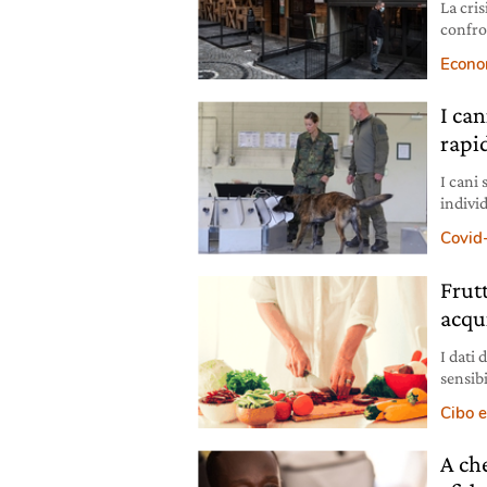
La cri
confro
il ris
Econo
I ca
rapi
I cani 
individ
decisa
Covid
Frut
acqu
I dati
sensibi
con un
Cibo e
A ch