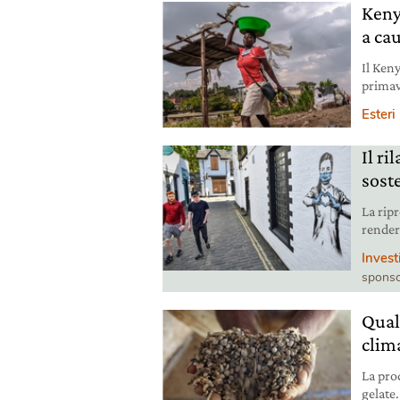
Keny
a cau
Il Keny
primav
mangia
Esteri
Il ri
sost
La rip
render
finanza
Invest
sponso
Quale
clim
La prod
gelate