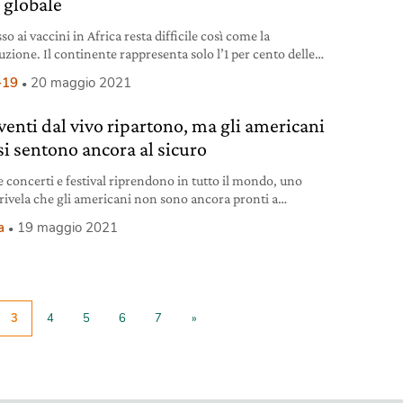
a globale
so ai vaccini in Africa resta difficile così come la
uzione. Il continente rappresenta solo l’1 per cento delle
omministrate nel mondo.
-19
20 maggio 2021
eventi dal vivo ripartono, ma gli americani
si sentono ancora al sicuro
 concerti e festival riprendono in tutto il mondo, uno
 rivela che gli americani non sono ancora pronti a
pare agli eventi dal vivo.
a
19 maggio 2021
3
4
5
6
7
»