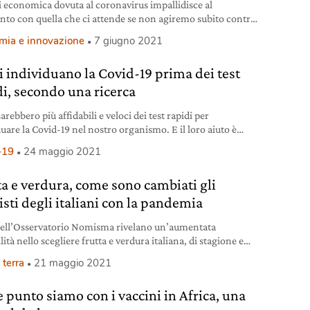
si economica dovuta al coronavirus impallidisce al
nto con quella che ci attende se non agiremo subito contro
caldamento globale.
mia e innovazione
7 giugno 2021
ni individuano la Covid-19 prima dei test
di, secondo una ricerca
sarebbero più affidabili e veloci dei test rapidi per
uare la Covid-19 nel nostro organismo. E il loro aiuto è
mente più economico.
-19
24 maggio 2021
ta e verdura, come sono cambiati gli
isti degli italiani con la pandemia
 dell’Osservatorio Nomisma rivelano un’aumentata
lità nello scegliere frutta e verdura italiana, di stagione e
 packaging sostenibile.
 terra
21 maggio 2021
e punto siamo con i vaccini in Africa, una