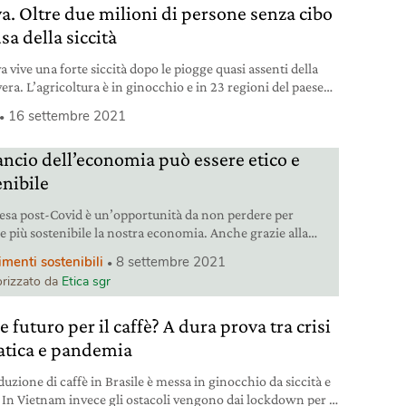
a. Oltre due milioni di persone senza cibo
sa della siccità
a vive una forte siccità dopo le piogge quasi assenti della
era. L’agricoltura è in ginocchio e in 23 regioni del paese
re regolarmente è diventato un lusso.
16 settembre 2021
lancio dell’economia può essere etico e
enibile
resa post-Covid è un’opportunità da non perdere per
e più sostenibile la nostra economia. Anche grazie alla
 etica.
imenti sostenibili
8 settembre 2021
rizzato da
Etica sgr
 futuro per il caffè? A dura prova tra crisi
atica e pandemia
uzione di caffè in Brasile è messa in ginocchio da siccità e
. In Vietnam invece gli ostacoli vengono dai lockdown per il