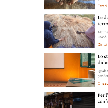
Covid-
Esteri
Le d
terr
Alcune
Covid-1
inform
Diritti
Lo st
dida
Quale f
pandem
capiam
Orizzo
Per 
confr