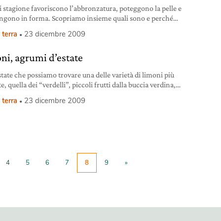
 di stagione favoriscono l’abbronzatura, poteggono la pelle e
gono in forma. Scopriamo insieme quali sono e perché
bene alla salute.
 terra
23 dicembre 2009
ni, agrumi d’estate
state che possiamo trovare una delle varietà di limoni più
e, quella dei “verdelli”, piccoli frutti dalla buccia verdina,
ta e aderente alla polpa. Anche se meno succosi dei limoni
 terra
23 dicembre 2009
”, i verdelli sono saporitissimi, molto profumati e adatti ad
izzare i piatti di pesce di mare e le carni bianche. Non
ndiamoli
4
5
6
7
8
9
»