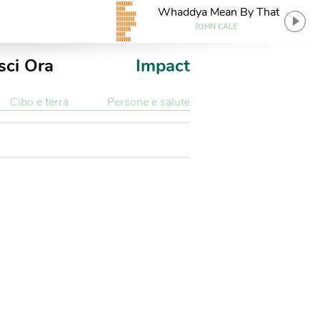
Whaddya Mean By That
JOHN CALE
sci Ora
Impact
Cibo e terra
Persone e salute