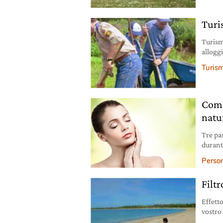
Turi
Turismo
allogg
Turis
Come
natu
Tre pa
durant
sugger
Person
Filt
Effetto
vostro