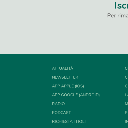
Isc
Per rima
ATTUALITÀ
C
NEWSLETTER
C
APP APPLE (IOS)
C
APP GOOGLE (ANDROID)
L
RADIO
M
PODCAST
P
RICHIESTA TITOLI
I