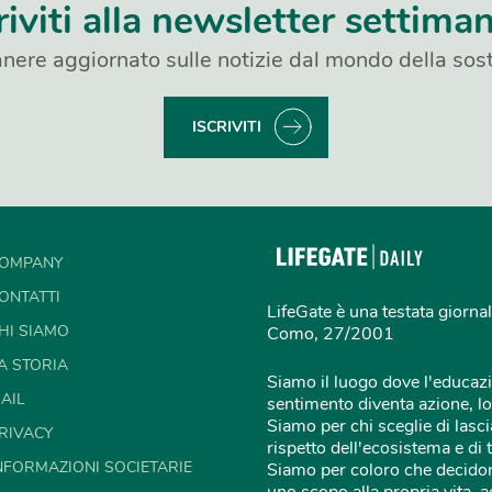
riviti alla newsletter settima
nere aggiornato sulle notizie dal mondo della sost
ISCRIVITI
OMPANY
ONTATTI
LifeGate è una testata giornal
HI SIAMO
Como, 27/2001
A STORIA
Siamo il luogo dove l'educazi
AIL
sentimento diventa azione, lo
Siamo per chi sceglie di lascia
RIVACY
rispetto dell'ecosistema e di 
NFORMAZIONI SOCIETARIE
Siamo per coloro che decidon
uno scopo alla propria vita,