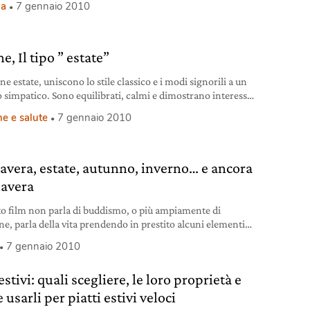
ia
7 gennaio 2010
, Il tipo ” estate”
e estate, uniscono lo stile classico e i modi signorili a un
o simpatico. Sono equilibrati, calmi e dimostrano interesse
altri
e e salute
7 gennaio 2010
avera, estate, autunno, inverno… e ancora
avera
o film non parla di buddismo, o più ampiamente di
ne, parla della vita prendendo in prestito alcuni elementi
eligione buddista”, ha spiegato il regista Kim Ki-duk.
7 gennaio 2010
estivi: quali scegliere, le loro proprietà e
usarli per piatti estivi veloci