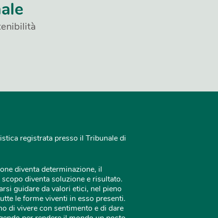
nale
enibilità
istica registrata presso il Tribunale di
one diventa determinazione, il
 scopo diventa soluzione e risultato.
rsi guidare da valori etici, nel pieno
tutte le forme viventi in esso presenti.
o di vivere con sentimento e di dare
 agendo per rendere il mondo un posto