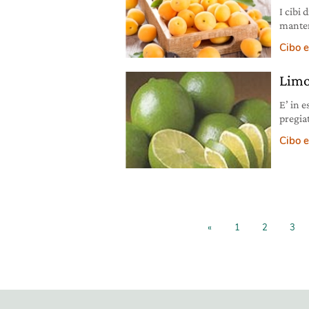
I cibi
manten
fanno 
Cibo e
Limo
E’ in e
pregiat
compat
Cibo e
“gialli
aromat
confo
«
1
2
3