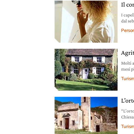
Il co
I capel
dal se
Person
Agri
Molti a
mesi p
stress 
Turis
L’or
“L’ort
Chiesa
nell’E
Turis