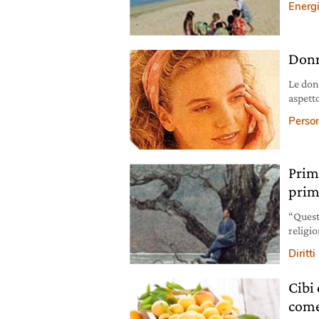
Energ
Donne
Le donn
aspett
per gli 
Person
Prim
prim
“Quest
religio
della r
Diritti
Cibi 
come 