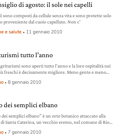
nsiglio di agosto: il sole nei capelli
li sono composti da cellule senza vita e sono protette solo
bo proveniente dal cuoio capelluto. Non c’
e e salute
11 gennaio 2010
turismi tutto l’anno
griturismi sono aperti tutto l’anno e la loro ospitalità nei
iù freschi è decisamente migliore. Meno gente e meno
per tutti
mo
8 gennaio 2010
to dei semplici elbano
o dei semplici elbano” è un orto botanico attaccato alla
 di Santa Caterina, un vecchio eremo, nel comune di Rio
lba
mo
7 gennaio 2010