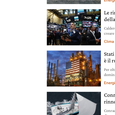
Energ
metri e
notizia
Le r
precis
dell
Calder
creare
Mond
Clima
Stati
è il 
Per olt
dominat
carbon
Energ
Conr
rinno
Conrad