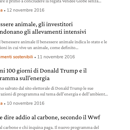
are il primo a concludere la regata Vendée Globe senza
o di combustibili fossili.
ia
12 novembre 2016
ssere animale, gli investitori
ndonano gli allevamenti intensivi
l benessere animale Il benessere animale indica lo stato e le
ioni in cui vive un animale, come definito
rganizzazione mondiale della sanità animale (Oie),
imenti sostenibili
11 novembre 2016
anizzazione intergovernativa responsabile del
ramento della salute degli animali in tutto il mondo. Un
imi 100 giorni di Donald Trump e il
e è in buone condizioni di benessere quando è sano, a
o agio, ben nutrito,
ramma sull’energia
o salvato dal sito elettorale di Donald Trump le sue
razioni di programma sul tema dell’energia e dell’ambiente,
he tutte le pagine interne fossero cancellate e sostituite
ia
10 novembre 2016
 messaggio “grazie per il supporto”.
 dire addio al carbone, secondo il Wwf
al carbone e chi inquina paga. Il nuovo programma del