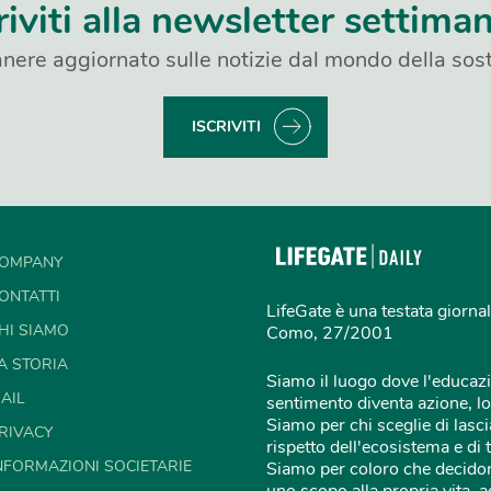
riviti alla newsletter settima
nere aggiornato sulle notizie dal mondo della sost
ISCRIVITI
OMPANY
ONTATTI
LifeGate è una testata giornal
HI SIAMO
Como, 27/2001
A STORIA
Siamo il luogo dove l'educazi
AIL
sentimento diventa azione, lo
Siamo per chi sceglie di lascia
RIVACY
rispetto dell'ecosistema e di 
NFORMAZIONI SOCIETARIE
Siamo per coloro che decidon
uno scopo alla propria vita,