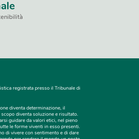
nale
enibilità
istica registrata presso il Tribunale di
one diventa determinazione, il
 scopo diventa soluzione e risultato.
rsi guidare da valori etici, nel pieno
tutte le forme viventi in esso presenti.
o di vivere con sentimento e di dare
 agendo per rendere il mondo un posto