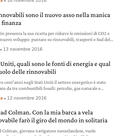
ia
16 novembre 2016
 larga 44, ha una portata lorda di 115.566 tonnellate. La
 l’ha data il sito d’informazione locale ‘al Wasat’,
innovabili sono il nuovo asso nella manica
ando
a finanza
ón presenta la sua ricetta per ridurre le emissioni di CO2 e
 nuovo sviluppo: puntare su rinnovabili, trasporti e Sud del
o
13 novembre 2016
 Uniti, quali sono le fonti di energia e qual
ruolo delle rinnovabili
re cent’anni negli Stati Uniti il settore energetico è stato
o da tre combustibili fossili: petrolio, gas naturale e
e. Oggi la rivoluzione è rinnovabile.
ia
12 novembre 2016
ad Colman. Con la mia barca a vela
vabile farò il giro del mondo in solitaria
 Colman, giovane navigatore neozelandese, vuole