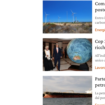
Come
post
Entro 
carbone
2°C è 
Energ
Cop 2
ricch
All’in
unico 
del ris
Lavoro
umane,
Cop 22
Part
prepar
petro
La pet
dal por
un car