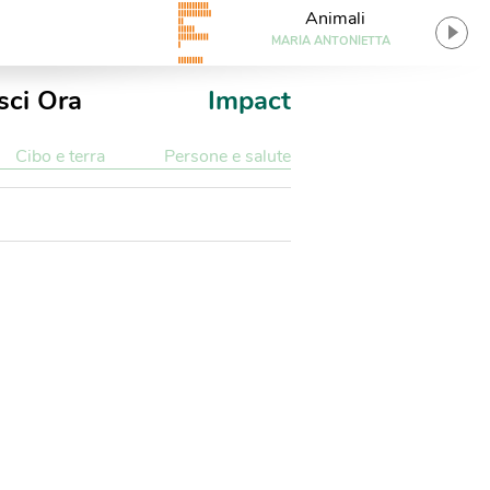
Animali
MARIA ANTONIETTA
sci Ora
Impact
Cibo e terra
Persone e salute