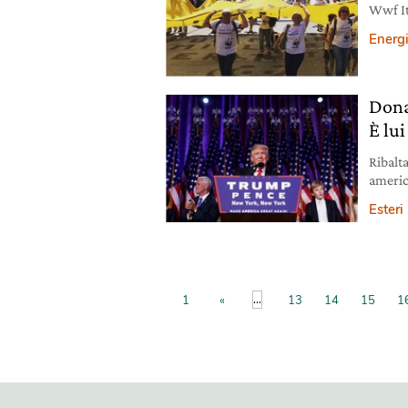
Wwf Ita
energi
Energ
Dona
È lui
Ribalt
americ
borse 
Esteri
...
1
«
13
14
15
1