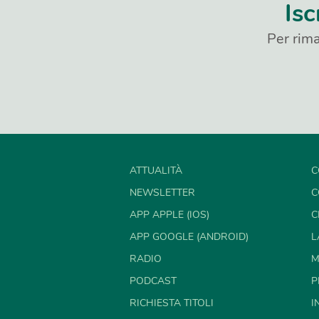
Isc
Per rima
ATTUALITÀ
C
NEWSLETTER
C
APP APPLE (IOS)
C
APP GOOGLE (ANDROID)
L
RADIO
M
PODCAST
P
RICHIESTA TITOLI
I