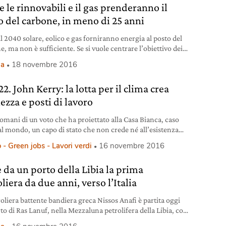
 le rinnovabili e il gas prenderanno il
o del carbone, in meno di 25 anni
il 2040 solare, eolico e gas forniranno energia al posto del
, ma non è sufficiente. Se si vuole centrare l’obiettivo dei
necessario agire in modo più rapido e deciso
ia
18 novembre 2016
2. John Kerry: la lotta per il clima crea
ezza e posti di lavoro
domani di un voto che ha proiettato alla Casa Bianca, caso
al mondo, un capo di stato che non crede né all’esistenza
caldamento globale né alla responsabilità delle attività
 - Green jobs - Lavori verdi
16 novembre 2016
 il Segretario di Stato americano John Kerry interviene alla
. Infatti a Marrakech, dopo una settimana di lavoro
e da un porto della Libia la prima
atorio da parte degli
liera da due anni, verso l’Italia
roliera battente bandiera greca Nissos Anafi è partita oggi
to di Ras Lanuf, nella Mezzaluna petrolifera della Libia, con
ico di 648mila barili di petrolio greggio. La nave, lunga 249