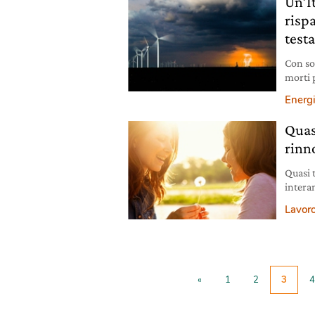
Un’It
risp
test
Con sol
morti 
lavoro
Energ
Quas
rinn
Quasi 
intera
voglia
Lavoro
marcia 
alle ri
di mili
«
1
2
3
4