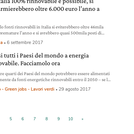
alia 100% rinnovabile è possibile, si
armierebbero oltre 6.000 euro l’anno a
a
o fonti rinnovabili in Italia si eviterebbero oltre 46mila
premature l’anno e si avrebbero quasi 500mila posti di
. Uno studio internazionale quantifica i benefici.
ia
6 settembre 2017
i tutti i Paesi del mondo a energia
ovabile. Facciamolo ora
tre quarti dei Paesi del mondo potrebbero essere alimentati
mente da fonti energetiche rinnovabili entro il 2050 – se lo
mo realmente. Secondo un’ambiziosa nuova tabella di
 - Green jobs - Lavori verdi
29 agosto 2017
stilata dagli scienziati per un futuro senza emissioni grazie
nnovabili, si possono creare milioni di posti di lavoro, taglio
ardi nei costi sanitari e da
5
6
7
8
9
10
»