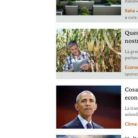
italian
societ
Italia
a cura
Ques
nost
La gre
parland
nostra 
Econo
sponso
Cosa
econ
La tra
aziend
messag
Clima