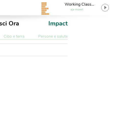
Working Class
Musicians
aja monet
sci Ora
Impact
Cibo e terra
Persone e salute