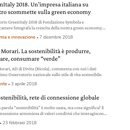
nItaly 2018. Un’impresa italiana su
tro scommette sulla green economy
porto GreenItaly 2018 di Fondazione Symbola e
amere fotografa la crescita della nostra green economy.
 lavori verdi sono quasi 3 milioni.
mia e innovazione
7 dicembre 2018
 Morari. La sostenibilità è produrre,
are, consumare “verde”
orari, AD di Divita (Ricola), commenta con noi i dati
timo Osservatorio nazionale sullo stile di vita sostenibile.
nte
3 aprile 2018
stenibilità, rete di connessione globale
 parola “sostenibilità” è molto usata, ma cosa significa? È
nnessione armoniosa di valori condivisi che interagiscono
ompletano naturalmente.
23 febbraio 2018