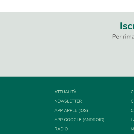
Isc
Per rima
ATTUALITÀ
C
NEWSLETTER
C
APP APPLE (IOS)
C
APP GOOGLE (ANDROID)
L
RADIO
M