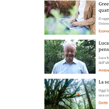
Gree
quat
Il rap
Unionc
Ormai i
Econo
Luca
pens
Luca M
dell’ul
Ambie
La so
Oggi la
una co
e si c
Diritti