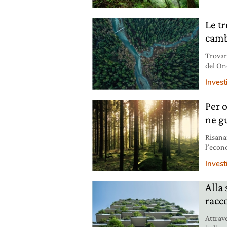
Le tr
camb
Trovare
del On
filant
Invest
metter
Per o
ne g
Risanar
l’econ
cinque
Invest
Alla 
racco
Attrave