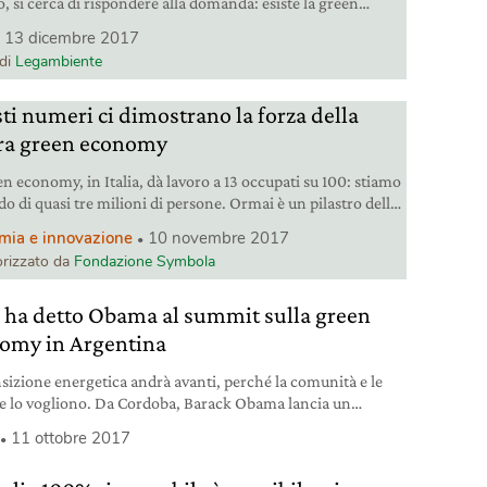
o, si cerca di rispondere alla domanda: esiste la green
y? L’editoriale della presidente di Legambiente.
13 dicembre 2017
 di
Legambiente
ti numeri ci dimostrano la forza della
ra green economy
en economy, in Italia, dà lavoro a 13 occupati su 100: stiamo
o di quasi tre milioni di persone. Ormai è un pilastro della
crescita.
mia e innovazione
10 novembre 2017
rizzato da
Fondazione Symbola
 ha detto Obama al summit sulla green
omy in Argentina
nsizione energetica andrà avanti, perché la comunità e le
e lo vogliono. Da Cordoba, Barack Obama lancia un
gio di ottimismo.
11 ottobre 2017