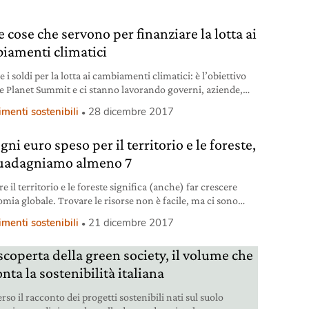
e cose che servono per finanziare la lotta ai
iamenti climatici
 i soldi per la lotta ai cambiamenti climatici: è l’obiettivo
e Planet Summit e ci stanno lavorando governi, aziende,
ropi. Secondo Nature Conservancy, sono tre i pezzi da
imenti sostenibili
28 dicembre 2017
e sulla scacchiera.
gni euro speso per il territorio e le foreste,
uadagniamo almeno 7
e il territorio e le foreste significa (anche) far crescere
omia globale. Trovare le risorse non è facile, ma ci sono
 strade da seguire.
imenti sostenibili
21 dicembre 2017
scoperta della green society, il volume che
nta la sostenibilità italiana
rso il racconto dei progetti sostenibili nati sul suolo