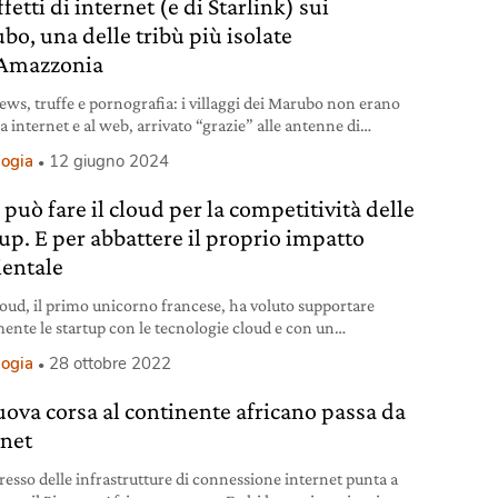
ffetti di internet (e di Starlink) sui
bo, una delle tribù più isolate
’Amazzonia
ews, truffe e pornografia: i villaggi dei Marubo non erano
a internet e al web, arrivato “grazie” alle antenne di
k.
logia
12 giugno 2024
può fare il cloud per la competitività delle
tup. E per abbattere il proprio impatto
entale
ud, il primo unicorno francese, ha voluto supportare
mente le startup con le tecnologie cloud e con un
mma dedicato. Ne abbiamo parlato con Jonathan Clarke.
logia
28 ottobre 2022
uova corsa al continente africano passa da
rnet
gresso delle infrastrutture di connessione internet punta a