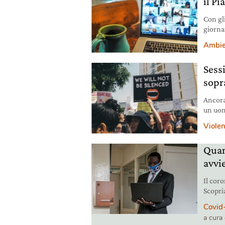
il Pi
Con gli
giornat
impatt
Ambie
Sessi
sopr
Ancora
un uom
speech
Violen
Quan
avvi
Il coro
Scopri
comuni
Covid
a cura