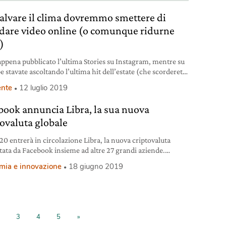
salvare il clima dovremmo smettere di
dare video online (o comunque ridurne
)
appena pubblicato l’ultima Stories su Instagram, mentre su
e stavate ascoltando l’ultima hit dell’estate (che scorderete
). Stasera poi c’è l’ultima serie che non potete
nte
12 luglio 2019
tamente perdere. Un’abitudine forse quotidiana, in cui
mo riconoscerci in molti. Eppure questa quotidianità ha
book annuncia Libra, la sua nuova
ssa un impatto sulla produzione di emissioni di CO2 e di
tovaluta globale
uenza sul
20 entrerà in circolazione Libra, la nuova criptovaluta
tata da Facebook insieme ad altre 27 grandi aziende.
nerà grazie alla blockchain.
mia e innovazione
18 giugno 2019
3
4
5
»