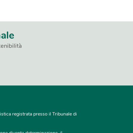
nale
enibilità
istica registrata presso il Tribunale di
one diventa determinazione, il