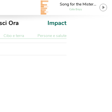
Song for the Mister
(feat. Nicolas Godin)
Cola Boyy
sci Ora
Impact
Cibo e terra
Persone e salute