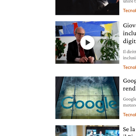
unire t
milioni
Tecno
Giova
incl
digi
Il diri
inclus
executi
Tecno
Googl
rend
Google
motore 
riscal
Tecno
Se l