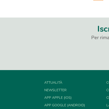
Isc
Per rima
ATTUALITÀ
C
NEWSLETTER
C
APP APPLE (IOS)
C
APP GOOGLE (ANDROID)
L