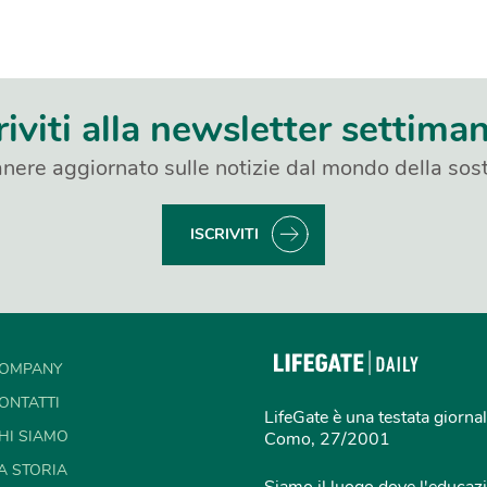
riviti alla newsletter settima
nere aggiornato sulle notizie dal mondo della sost
ISCRIVITI
OMPANY
ONTATTI
LifeGate è una testata giornal
HI SIAMO
Como, 27/2001
A STORIA
Siamo il luogo dove l'educazi