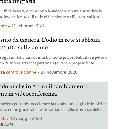
aneta ringrazia
 uffici deserti, ormai sono le videochiamate a scandire le
e lavorative. Ma di rado ci fermiamo a riflettere sul loro
o ambientale.
nte
11 febbraio 2021
smo da tastiera. L’odio in rete si abbatte
attutto sulle donne
 oggi in Italia una donna ha molte più probabilità rispetto a
o di subire attacchi personali (o vero e proprio hate
) in rete.
za contro le donne
24 novembre 2020
do anche in Africa il cambiamento
ene in videoconferenza
navirus potrebbe accelerare la rivoluzione digitale in Africa.
amo come grazie alla testimonianza della direttrice della
cazione di Avsi.
-19
13 maggio 2020
 di
AVSI