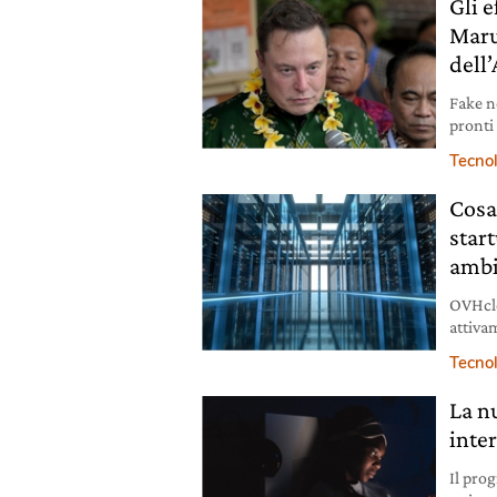
Gli e
Maru
dell
Fake n
pronti 
Starlin
Tecno
Cosa 
star
ambi
OVHclo
attiva
progra
Tecno
La n
inte
Il pro