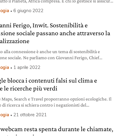
utto il Pianeta, Africa compresa. E chi lo gestisce si assicura
 di utenti.
logia
6 giugno 2022
nni Ferigo, Inwit. Sostenibilità e
usione sociale passano anche attraverso la
talizzazione
tto alla connessione è anche un tema di sostenibilità e
ione sociale. Ne parliamo con Giovanni Ferigo, Chief
ve officier di Inwit.
logia
1 aprile 2022
e blocca i contenuti falsi sul clima e
e le ricerche più verdi
 Maps, Search e Travel proporranno opzioni ecologiche. Il
di ricerca si schiera contro i negazionisti del
damento globale
logia
21 ottobre 2021
a webcam resta spenta durante le chiamate,