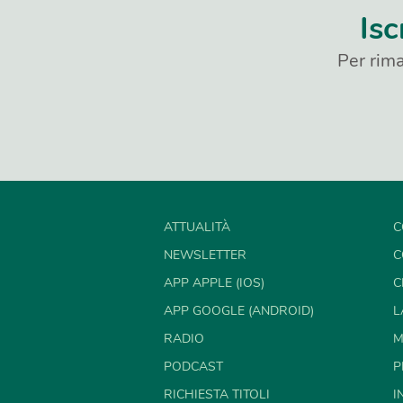
Isc
Per rima
ATTUALITÀ
C
NEWSLETTER
C
APP APPLE (IOS)
C
APP GOOGLE (ANDROID)
L
RADIO
M
PODCAST
P
RICHIESTA TITOLI
I