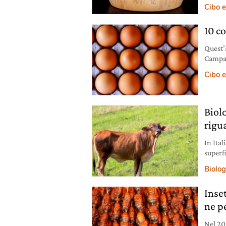
luogo d
Cibo e
estrem
10 co
Quest’
Campan
Fiproni
Cibo e
Belgio
confor
state 
Biolo
rigu
In Ital
superfi
questo
Biolog
carne, 
vini e 
Inse
ne pe
Nel 20