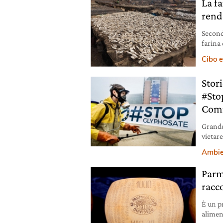
La fa
rend
Second
farina 
sosten
Cibo e
Stor
#Sto
Comm
Grande
vietare
22 paes
Ambie
Commi
Parm
racco
È un p
alimen