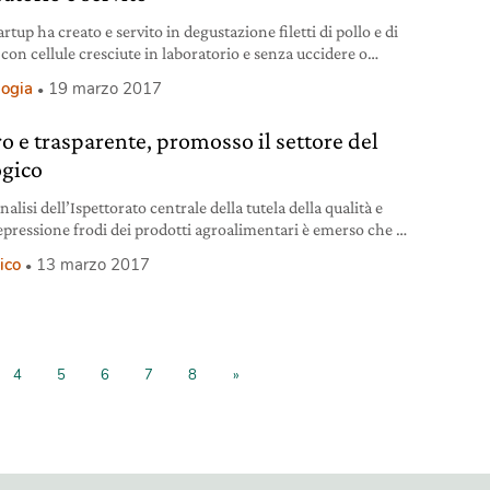
rtup ha creato e servito in degustazione filetti di pollo e di
con cellule cresciute in laboratorio e senza uccidere o
 nessun animale. ‘Clean meat’, carne pulita, l’hanno
logia
19 marzo 2017
ta gli sviluppatori della startup Memphis Meats. La carne
ta in laboratorio evita sofferenze e uccisioni di miliardi di
ro e trasparente, promosso il settore del
 e taglia gli svettanti costi
ogico
nalisi dell’Ispettorato centrale della tutela della qualità e
repressione frodi dei prodotti agroalimentari è emerso che il
settore del biologico spicca per sicurezza e rispetto delle norme.
ico
13 marzo 2017
4
5
6
7
8
»