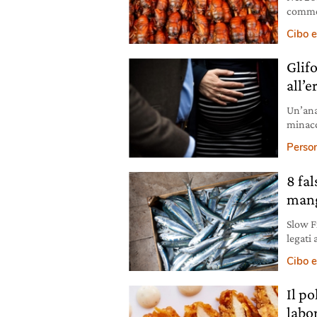
commes
l’atte
Cibo e
Glifo
all’e
Un’anal
minacci
incinte
Person
8 fal
man
Slow Fi
legati 
Cibo e
Il po
labor