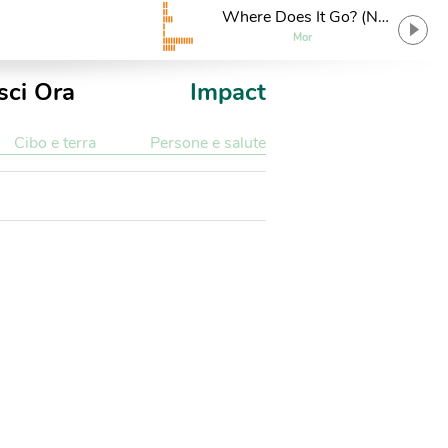
Where Does It Go? (No,
Yeah, I Don't Know)
Mor
sci Ora
Impact
Cibo e terra
Persone e salute