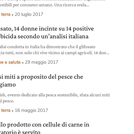
tibili per consumo umano. Una ricerca svela
ggiamento degli italiani verso questo novel food.
 terra
20 luglio 2017
sato, 14 donne incinte su 14 positive
rbicida secondo un’analisi italiana
isi condotta in Italia ha dimostrato che il glifosato
a tutti, non solo chi vive vicino ai campi agricoli. 14 donne
 su 14 sono risultate positive.
e e salute
29 maggio 2017
si miti a proposito del pesce che
giamo
sh, evento dedicato alla pesca sostenibile, sfata alcuni miti
al pesce.
 terra
16 maggio 2017
llo prodotto con cellule di carne in
atorio è servito