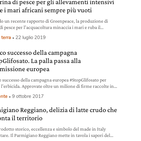
rina di pesce per gli allevamenti intensivi
e i mari africani sempre più vuoti
o un recente rapporto di Greenpeace, la produzione di
di pesce per l’acquacoltura minaccia i mari e ruba il
tamento alle popolazioni dell’Africa occidentale.
 terra
22 luglio 2019
ico successo della campagna
pGlifosato. La palla passa alla
issione europea
 successo della campagna europea #StopGlifosato per
 l’erbicida. Approvate oltre un milione di firme raccolte in
i (ne erano necessari solo 7). Ora la palla passa alla
nte
9 ottobre 2017
ssione europea.
igiano Reggiano, delizia di latte crudo che
nta il territorio
rodotto storico, eccellenza e simbolo del made in Italy
tare. Il Parmigiano Reggiano mette in tavola i sapori del