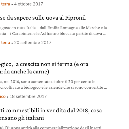
’origine, un territorio grande se visto dall’Italia, ma
 terra
4 ottobre 2017
amente piccolo e specifico se visto in un’ottica globale.
se da sapere sulle uova al Fipronil
agosto in tutta Italia – dall’Emilia Romagna alle Marche e la
ia – i Carabinieri e le Asl hanno bloccato partite di uova al
l o di prodotti derivati (con ingredienti provenienti da
 terra
20 settembre 2017
 e Olanda). Anche il nostro Paese dunque, come ha
mato l’Unione europea, risulta tra i quindici in cui sono
commercializzate uova e derivati
gico, la crescita non si ferma (e ora
arda anche la carne)
ia, nel 2016, sono aumentate di oltre il 20 per cento le
ci coltivate a biologico e le aziende che si sono convertite a
 metodo produttivo. Cresce anche la produzione bio di
ico
18 settembre 2017
soprattutto bovini e suini, e l’interesse dei consumatori per
oli biologici.
tti commestibili in vendita dal 2018, cosa
nsano gli italiani
18 l’Europa aprirà alla commercializzazione degli insetti