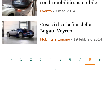
con la mobilità sostenibile
Evento
9 mag 2014
Cosa ci dice la fine della
Bugatti Veyron
Mobilità e turismo
19 febbraio 2014
«
1
2
3
4
5
6
7
8
9
»