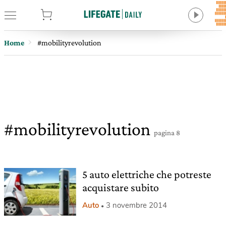
tore
Home
#mobilityrevolution
#mobilityrevolution
pagina 8
5 auto elettriche che potreste
acquistare subito
Auto
3 novembre 2014