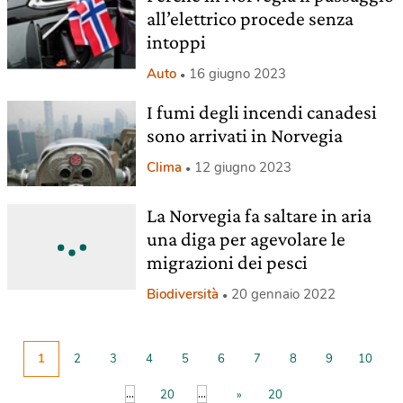
all’elettrico procede senza
intoppi
Auto
16 giugno 2023
I fumi degli incendi canadesi
sono arrivati in Norvegia
Clima
12 giugno 2023
La Norvegia fa saltare in aria
una diga per agevolare le
migrazioni dei pesci
Biodiversità
20 gennaio 2022
1
2
3
4
5
6
7
8
9
10
...
...
20
»
20