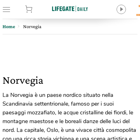
tore
Home
Norvegia
Norvegia
La Norvegia è un paese nordico situato nella
Scandinavia settentrionale, famoso per i suoi
paesaggi mozzafiato, le acque cristalline dei fiordi, le
montagne maestose e le boreali danze delle luci del
nord. La capitale, Oslo, è una vivace città cosmopolita
con una ricca storia vichinga e una scena artistica e