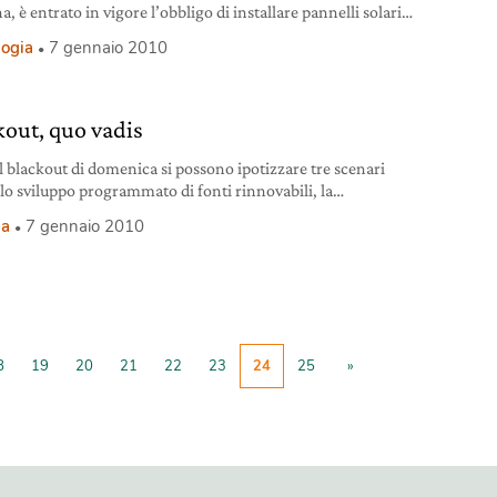
 è entrato in vigore l’obbligo di installare pannelli solari
 nei nuovi edifici.
logia
7 gennaio 2010
kout, quo vadis
l blackout di domenica si possono ipotizzare tre scenari
: lo sviluppo programmato di fonti rinnovabili, la
ione di nuove centrali termoelettriche e nucleari o la stasi
ia
7 gennaio 2010
ituazione attuale.
8
19
20
21
22
23
24
25
»