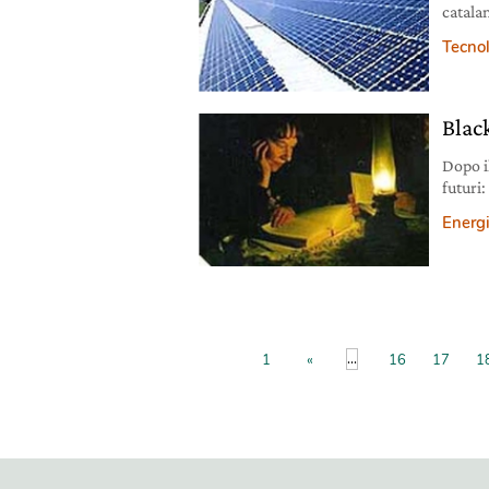
catalana,
termici
Tecno
Blac
Dopo i
futuri
costruz
Energ
nella s
...
1
«
16
17
1