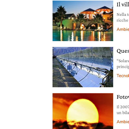
Il vi
Nella t
ricche
nel Med
Ambie
Ques
“Solar
princip
Carlo 
Tecno
Foto
Il 2007
un bil
notizie
Ambie