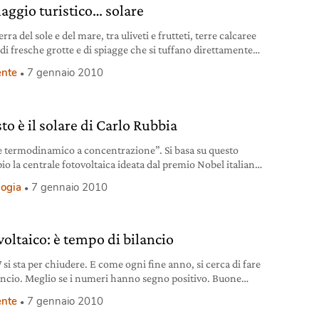
llaggio turistico… solare
erra del sole e del mare, tra uliveti e frutteti, terre calcaree
 di fresche grotte e di spiagge che si tuffano direttamente
iterraneo, sorge un villaggio turistico diverso dagli altri…
nte
7 gennaio 2010
to è il solare di Carlo Rubbia
e termodinamico a concentrazione”. Si basa su questo
io la centrale fotovoltaica ideata dal premio Nobel italiano
Rubbia.
logia
7 gennaio 2010
voltaico: è tempo di bilancio
 si sta per chiudere. E come ogni fine anno, si cerca di fare
ancio. Meglio se i numeri hanno segno positivo. Buone
 dal settore fotovoltaico.
nte
7 gennaio 2010