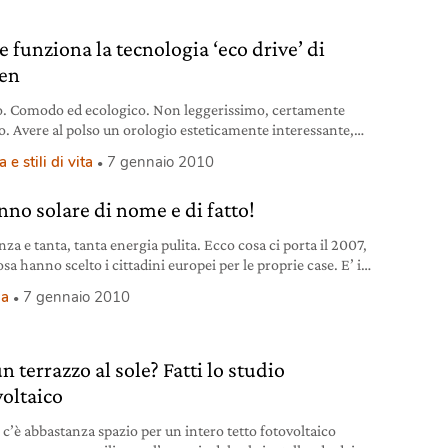
 funziona la tecnologia ‘eco drive’ di
zen
o. Comodo ed ecologico. Non leggerissimo, certamente
o. Avere al polso un orologio esteticamente interessante,
ogicamente pregevole, bello ed eco.
 e stili di vita
7 gennaio 2010
nno solare di nome e di fatto!
nza e tanta, tanta energia pulita. Ecco cosa ci porta il 2007,
sa hanno scelto i cittadini europei per le proprie case. E’ in
e crescita l’utilizzo di energia solare.
ia
7 gennaio 2010
n terrazzo al sole? Fatti lo studio
voltaico
 c’è abbastanza spazio per un intero tetto fotovoltaico