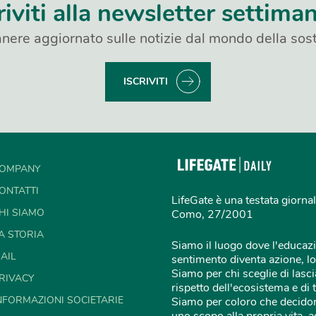
riviti alla newsletter settima
nere aggiornato sulle notizie dal mondo della sost
ISCRIVITI
OMPANY
ONTATTI
LifeGate è una testata giornal
HI SIAMO
Como, 27/2001
A STORIA
Siamo il luogo dove l'educazi
AIL
sentimento diventa azione, lo
Siamo per chi sceglie di lascia
RIVACY
rispetto dell'ecosistema e di 
NFORMAZIONI SOCIETARIE
Siamo per coloro che decidon
uno scopo alla propria vita,