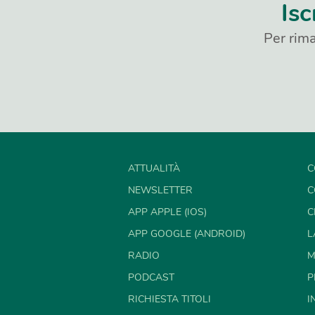
Isc
Per rima
ATTUALITÀ
C
NEWSLETTER
C
APP APPLE (IOS)
C
APP GOOGLE (ANDROID)
L
RADIO
M
PODCAST
P
RICHIESTA TITOLI
I