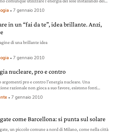
mo comunque utilizzare l’energia del sole installando dei
i sul terrazzo.
logia
7 gennaio 2010
re in un “fai da te”, idea brillante. Anzi,
re
gine di una brillante idea
logia
7 gennaio 2010
gia nucleare, pro e contro
o argomenti pro e contro l’energia nucleare. Una
zione razionale non gioca a suo favore, esistono fonti
tiche meno costose e meno problematiche.
nte
7 gennaio 2010
gate come Barcellona: si punta sul solare
gate, un piccolo comune a nord di Milano, come nella città