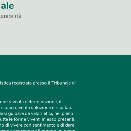
nale
enibilità
istica registrata presso il Tribunale di
one diventa determinazione, il
 scopo diventa soluzione e risultato.
rsi guidare da valori etici, nel pieno
tutte le forme viventi in esso presenti.
o di vivere con sentimento e di dare
 agendo per rendere il mondo un posto