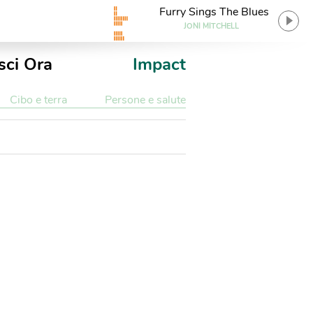
Furry Sings The Blues
JONI MITCHELL
sci Ora
Impact
Cibo e terra
Persone e salute