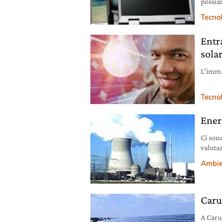
possia
pannell
Tecno
Entra
sola
L’imma
Tecno
Ener
Ci son
valuta
energe
Ambie
Caru
A Caru