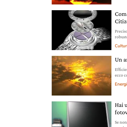
Come
Citi
Precis
robust
tecnol
Cultura
Un a
Efficie
ecco co
costant
Energ
Hai u
foto
Se non