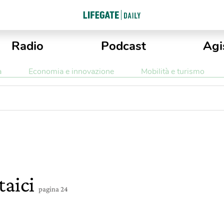
Radio
Podcast
Agi
a
Economia e innovazione
Mobilità e turismo
taici
pagina 24