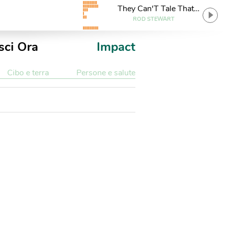
They Can'T Tale That
Away From Me
ROD STEWART
sci Ora
Impact
Cibo e terra
Persone e salute