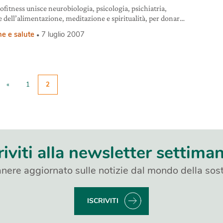
ofitness unisce neurobiologia, psicologia, psichiatria,
e dell’alimentazione, meditazione e spiritualità, per donare
ganismo armonia interna ed esterna.
e e salute
7 luglio 2007
«
1
2
riviti alla newsletter settima
nere aggiornato sulle notizie dal mondo della sost
ISCRIVITI