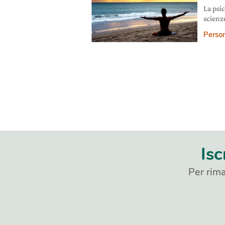
La psic
scienz
all’or
Person
Isc
Per rima