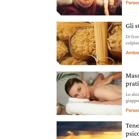
Person
Gli s
Di fron
colpis
Ambie
Mass
prat
Lo shia
giappo
sulla 
Person
Tene
psic