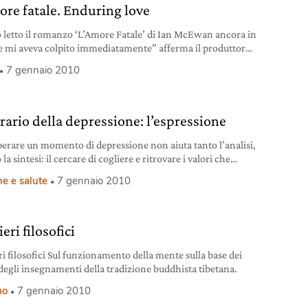
ore fatale. Enduring love
 letto il romanzo ‘L’Amore Fatale’ di Ian McEwan ancora in
e mi aveva colpito immediatamente” afferma il produttore
Loader.
7 gennaio 2010
rario della depressione: l’espressione
perare un momento di depressione non aiuta tanto l’analisi,
la sintesi: il cercare di cogliere e ritrovare i valori che
alla base del proprio essere.
e e salute
7 gennaio 2010
eri filosofici
ri filosofici Sul funzionamento della mente sulla base dei
e degli insegnamenti della tradizione buddhista tibetana.
mo
7 gennaio 2010