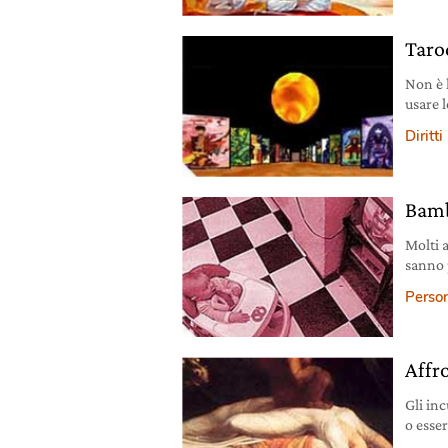
Taro
Non è 
usare 
dentro
Diritti
Bamb
Molti 
sanno 
loro di
Person
Affr
Gli in
o esse
analizz