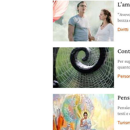
L’am
“Avevo
bozza 
Kevin 
Diritti
Cont
Per su
quanto 
stanno 
Person
Pensi
Pensie
testi 
Turis