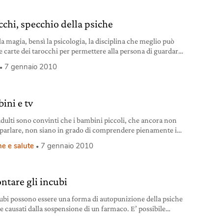
cchi, specchio della psiche
la magia, bensì la psicologia, la disciplina che meglio può
le carte dei tarocchi per permettere alla persona di guardarsi
 e scoprire qualche cosa di sé.
7 gennaio 2010
ini e tv
adulti sono convinti che i bambini piccoli, che ancora non
parlare, non siano in grado di comprendere pienamente i
scorsi
e e salute
7 gennaio 2010
ontare gli incubi
cubi possono essere una forma di autopunizione della psiche
re causati dalla sospensione di un farmaco. E’ possibile
arli e affrontarli.