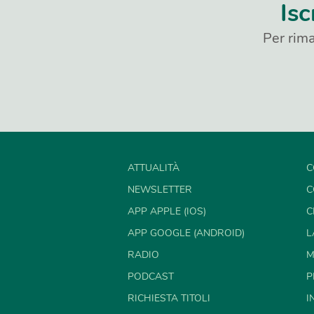
Isc
Per rima
ATTUALITÀ
C
NEWSLETTER
C
APP APPLE (IOS)
C
APP GOOGLE (ANDROID)
L
RADIO
M
PODCAST
P
RICHIESTA TITOLI
I