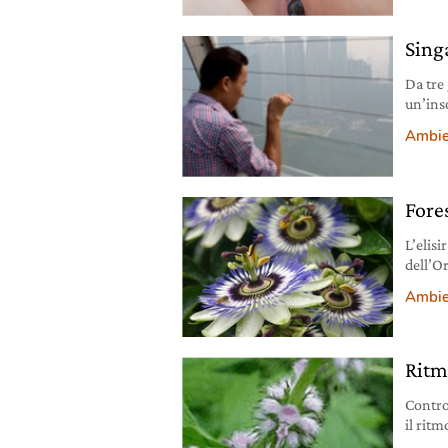
Sing
Da tre
un’ins
forest
Ambie
inquina
Fore
L’elisi
dell’O
preson
Ambie
Ritm
Contro
il ritm