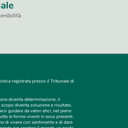
nale
enibilità
istica registrata presso il Tribunale di
one diventa determinazione, il
 scopo diventa soluzione e risultato.
rsi guidare da valori etici, nel pieno
tutte le forme viventi in esso presenti.
o di vivere con sentimento e di dare
 agendo per rendere il mondo un posto