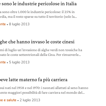
sono le industrie pericolose in Italia
ia sono oltre 1.000 le industrie pericolose: il 25% in
ia, ma il resto sparse su tutto il territorio (solo la
cia di Macerata non ha uno stabilimento con pericolo di
nte
8 luglio 2013
nte rilevante).
lghe che hanno invaso le coste cinesi
imi di luglio un’invasione di alghe verdi non tossiche ha
sato le coste settentrionali della Cina. Per rimuoverle
o i bulldozer.
nte
5 luglio 2013
beve latte materno fa più carriera
sui nati nel 1958 e nel 1970: i neonati allattati al seno hanno
ente maggiori possibilità di fare carriera nel mondo del
, perc
e e salute
2 luglio 2013