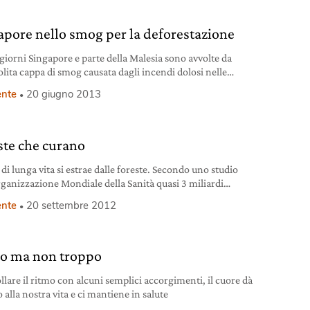
apore nello smog per la deforestazione
 giorni Singapore e parte della Malesia sono avvolte da
olita cappa di smog causata dagli incendi dolosi nelle
e indonesiane: un’emergenza che ha portato i livelli di
nte
20 giugno 2013
mento dell’aria in città a livello “pericoloso”.
ste che curano
r di lunga vita si estrae dalle foreste. Secondo uno studio
rganizzazione Mondiale della Sanità quasi 3 miliardi
e che si servono di farmaci di origine vegetale.
nte
20 settembre 2012
o ma non troppo
llare il ritmo con alcuni semplici accorgimenti, il cuore dà
o alla nostra vita e ci mantiene in salute