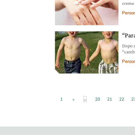
creme 
fredde 
Person
“Par
Dopo a
“cambi
vedere
Person
...
1
«
20
21
22
2