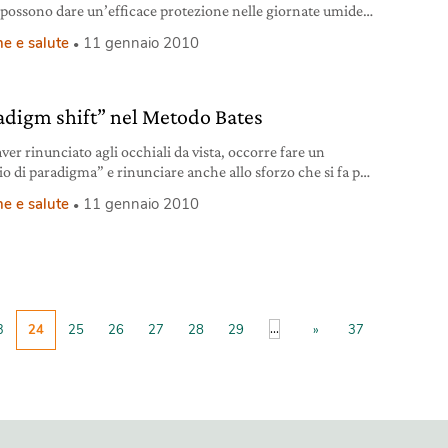
possono dare un’efficace protezione nelle giornate umide e
e per tutte le attivit
e e salute
11 gennaio 2010
adigm shift” nel Metodo Bates
ver rinunciato agli occhiali da vista, occorre fare un
o di paradigma” e rinunciare anche allo sforzo che si fa per
.
e e salute
11 gennaio 2010
...
3
24
25
26
27
28
29
»
37