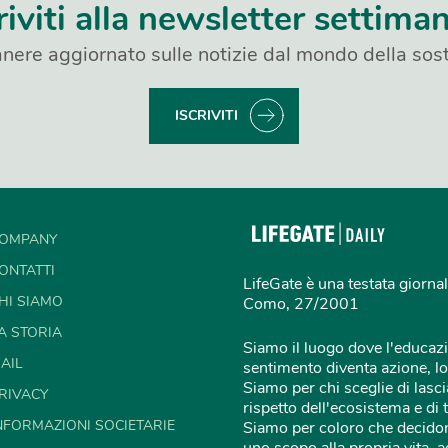
riviti alla newsletter settima
nere aggiornato sulle notizie dal mondo della sost
ISCRIVITI
OMPANY
ONTATTI
LifeGate è una testata giornal
HI SIAMO
Como, 27/2001
A STORIA
Siamo il luogo dove l'educazi
AIL
sentimento diventa azione, lo
Siamo per chi sceglie di lascia
RIVACY
rispetto dell'ecosistema e di 
NFORMAZIONI SOCIETARIE
Siamo per coloro che decidon
uno scopo alla propria vita,