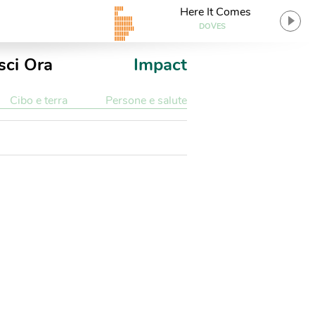
Here It Comes
DOVES
sci Ora
Impact
Cibo e terra
Persone e salute