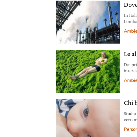
Dove 
In Ital
Lombard
provin
Ambie
incide
Le a
Dai pr
interes
servon
Ambie
Chi 
Studio 
certam
lavoro
Person