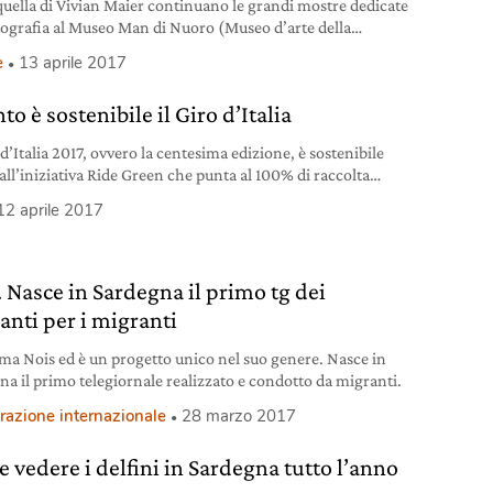
uella di Vivian Maier continuano le grandi mostre dedicate
otografia al Museo Man di Nuoro (Museo d’arte della
cia di Nuoro): sempre una donna, sempre un’eccellenza del
e
13 aprile 2017
ma artistico, Berenice Abbott. Topografie porta per la
olta in Italia gli scatti raffinati e rigorosi di una fotografa
o è sostenibile il Giro d’Italia
ande talento e dalla forte personalità. Una scoperta per
 d’Italia 2017, ovvero la centesima edizione, è sostenibile
all’iniziativa Ride Green che punta al 100% di raccolta
nziata.
12 aprile 2017
. Nasce in Sardegna il primo tg dei
anti per i migranti
ama Nois ed è un progetto unico nel suo genere. Nasce in
na il primo telegiornale realizzato e condotto da migranti.
razione internazionale
28 marzo 2017
 vedere i delfini in Sardegna tutto l’anno