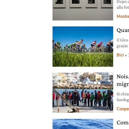
Dopo q
alla f
Provin
Mostr
panora
prima v
Quant
dal gr
Il Giro
grazie 
differe
Bici
Nois
migr
Si chi
Sardeg
Coope
Come