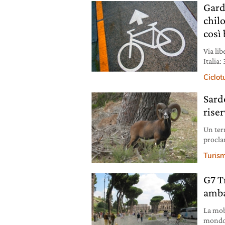
Gard
chil
così 
Via lib
Italia:
Magna 
Ciclot
Sard
riser
Un terr
procla
di Nuor
Turis
G7 Tr
amba
La mobi
mondo.