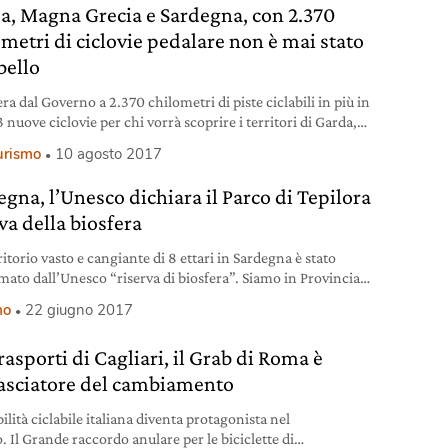
a, Magna Grecia e Sardegna, con 2.370
ometri di ciclovie pedalare non è mai stato
bello
era dal Governo a 2.370 chilometri di piste ciclabili in più in
 3 nuove ciclovie per chi vorrà scoprire i territori di Garda,
Grecia e Sardegna in bicicletta.
urismo
10 agosto 2017
egna, l’Unesco dichiara il Parco di Tepilora
va della biosfera
itorio vasto e cangiante di 8 ettari in Sardegna è stato
mato dall’Unesco “riserva di biosfera”. Siamo in Provincia
o, al Parco di Tepilora, un’oasi meravigliosa.
mo
22 giugno 2017
asporti di Cagliari, il Grab di Roma è
sciatore del cambiamento
lità ciclabile italiana diventa protagonista nel
 Il Grande raccordo anulare per le biciclette di