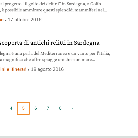
al progetto “Il golfo dei delfini” in Sardegna, a Golfo
, è possibile ammirare questi splendidi mammiferi nel
o degli animali e dell’ambiente. Poche regole per risultati
mo
17 ottobre 2016
anti.
scoperta di antichi relitti in Sardegna
degna è una perla del Mediterraneo e un vanto per l’Italia,
la magnifica che offre spiagge uniche e un mare
minato che, in alcuni luoghi, custodisce relitti inaspettati
i e itinerari
18 agosto 2016
i di fascino. Per gli appassionati di immersioni sono stati
 veri e propri tour per godere a pieno di questi scenari
ueti: tre tappe per
4
5
6
7
8
»