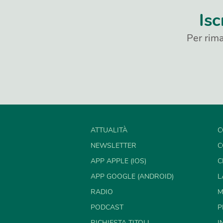
Isc
Per rima
ATTUALITÀ
C
NEWSLETTER
C
APP APPLE (IOS)
C
APP GOOGLE (ANDROID)
L
RADIO
M
PODCAST
P
RICHIESTA TITOLI
I