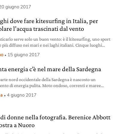
Grab), infatti, è stato premiato come ambasciatore del
20 giugno 2017
mento nel settore della mobilità su oltre quattrocento tra
i e buone pratiche sul tema della sostenibilità applicata alle
ghi dove fare kitesurfing in Italia, per
rutture e ai servizi legati alla mobilità. Il riconoscimento è
dato in occasione del G7
lare l’acqua trascinati dal vento
ticarlo serve solo un buon vento: è il kitesurfing, uno sport
più diffuso nei mari e nei laghi italiani. Cinque luoghi
rlo, tra i più ventosi.
mo
15 giugno 2017
ta energia c’è nel mare della Sardegna
parte nord occidentale della Sardegna è nascosto un
ento di energia pulita. Moto ondoso, correnti e maree
un potenziale straordinario.
ia
4 giugno 2017
di donne nella fotografia. Berenice Abbott
ostra a Nuoro