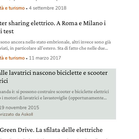
i.
tà e turismo
4 settembre 2018
ter sharing elettrico. A Roma e Milano i
i test
 sono ancora nello stato embrionale, altri invece sono già
iati, in particolare all’estero. Sta di fatto che nelle due
ri città italiane, Milano e Roma, stanno pian piano
tà e turismo
11 marzo 2017
o nuovi servizi dedicati alla mobilità sostenibile. Se il car
g e il bike sharing sono servizi già conosciuti e con numeri
lle lavatrici nascono biciclette e scooter
 in crescita,
rici
nda è: si possono costruire scooter e biciclette elettrici
 i motori di lavatrici e lavastoviglie (opportunamente
 e adattati)? A Vicenza c’è un’azienda che lo fa già da
19 novembre 2015
e mese e che sulla mobilità elettrica si sta giocando buona
rizzato da Askoll
ella sua credibilità (tanto da investirci 60 milioni di euro).
reen Drive. La sfilata delle elettriche