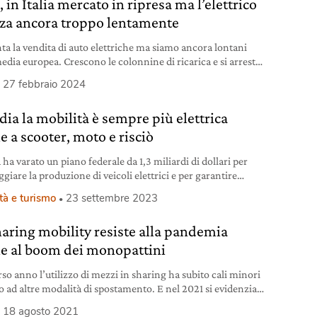
 in Italia mercato in ripresa ma l’elettrico
za ancora troppo lentamente
a la vendita di auto elettriche ma siamo ancora lontani
media europea. Crescono le colonnine di ricarica e si arresta
a delle e-bike.
27 febbraio 2024
dia la mobilità è sempre più elettrica
e a scooter, moto e risciò
 ha varato un piano federale da 1,3 miliardi di dollari per
giare la produzione di veicoli elettrici e per garantire
agli acquirenti.
tà e turismo
23 settembre 2023
haring mobility resiste alla pandemia
ie al boom dei monopattini
rso anno l’utilizzo di mezzi in sharing ha subito cali minori
to ad altre modalità di spostamento. E nel 2021 si evidenzia
cisa ripresa.
18 agosto 2021