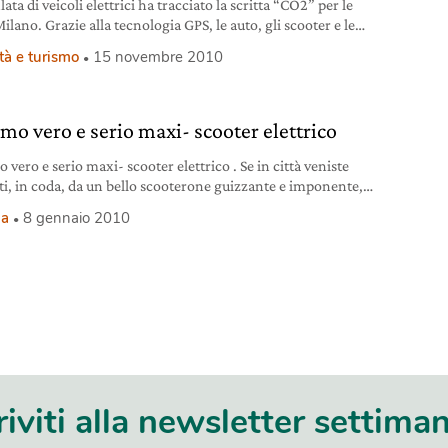
lata di veicoli elettrici ha tracciato la scritta “CO2” per le
Milano. Grazie alla tecnologia GPS, le auto, gli scooter e le
hanno percorso un tracciato che grazie alle indicazioni da
tà e turismo
15 novembre 2010
ite, ha permesso di disegnare la monumentale scritta sulla
della città. Un esempio di street art nuovo che parla
imo vero e serio maxi- scooter elettrico
o vero e serio maxi- scooter elettrico . Se in città veniste
ti, in coda, da un bello scooterone guizzante e imponente,
a via in un sibilo ronzante, non stupitevi. Non è stato
ia
8 gennaio 2010
o da una fionda. Va da sé, con un filo d’energia elettrica, e
missioni. E’ già in commercio, anzi
riviti alla newsletter settima