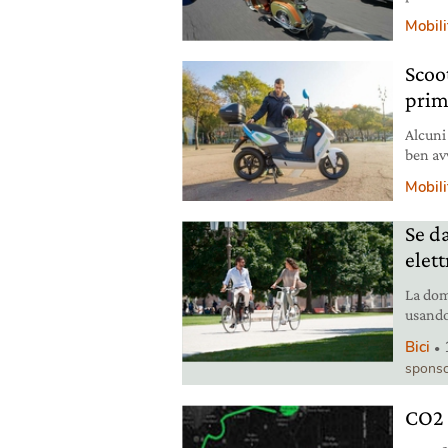
dedicat
Mobili
Scoo
prim
Alcuni
ben avv
maggio
Mobili
nascend
sharin
Se da
sempre
elett
La doma
usando
evoluti
Bici
qualch
sponso
parte d
Non
CO2 G