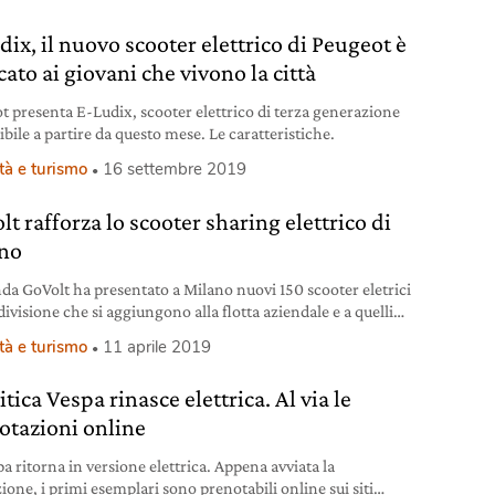
ix, il nuovo scooter elettrico di Peugeot è
ato ai giovani che vivono la città
t presenta E-Ludix, scooter elettrico di terza generazione
bile a partire da questo mese. Le caratteristiche.
tà e turismo
16 settembre 2019
t rafforza lo scooter sharing elettrico di
no
nda GoVolt ha presentato a Milano nuovi 150 scooter eletrici
ivisione che si aggiungono alla flotta aziendale e a quelli
ltri quattro operatori di scooter sharing presenti in città.
tà e turismo
11 aprile 2019
200 gli scooter elettrici con design e tecnologia italiani
ibili nel capoluogo lombardo, che nei prossimi mesi
tica Vespa rinasce elettrica. Al via le
ueranno ad aumentare fino a 1.700
otazioni online
a ritorna in versione elettrica. Appena avviata la
ione, i primi esemplari sono prenotabili online sui siti