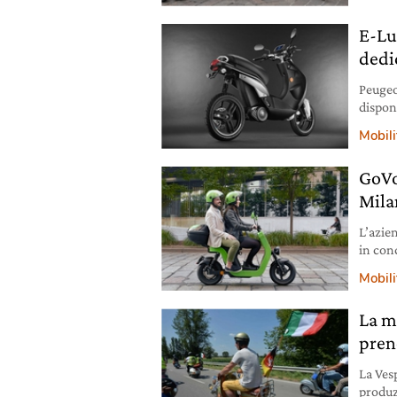
E-Lud
dedic
Peugeo
disponi
Mobili
GoVol
Mila
L’azie
in cond
degli a
Mobili
Sono 1.
dispon
La mi
contin
pren
La Vesp
produz