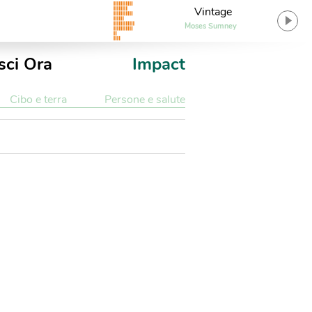
Vintage
Moses Sumney
sci Ora
Impact
Cibo e terra
Persone e salute