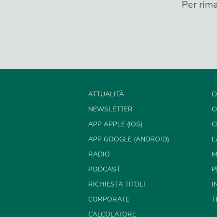
Per rima
ATTUALITÀ
C
NEWSLETTER
C
APP APPLE (IOS)
C
APP GOOGLE (ANDROID)
L
RADIO
M
PODCAST
P
RICHIESTA TITOLI
I
CORPORATE
T
CALCOLATORE