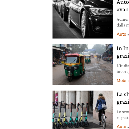
Auto,
avan
Aument
dalla 
l’asces
Auto
In In
grazi
L’India
incorag
sconti 
Mobili
La s
graz
Lo sco
rispet
una de
Auto