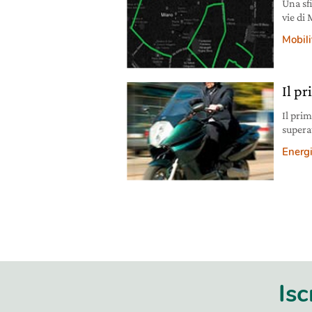
Una sfi
vie di 
bici, 
Mobili
satell
mappa 
Il pr
Il prim
supera
che fil
Energ
lanciat
zero e
Isc