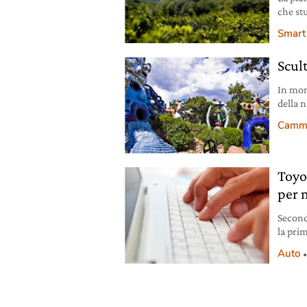
che st
delle p
Smart 
quelle
Scult
In mont
della n
scultur
Cammin
Toyo
per 
Second
la prim
su 193 
Auto
Toyota