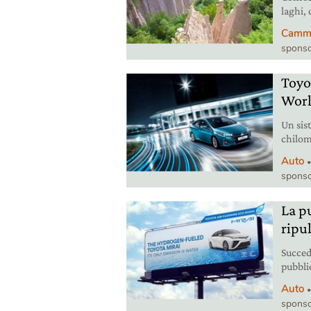
laghi,
giardin
Cammin
Stradiv
sponso
Trenti
Toyo
Worl
Un sis
chilom
nuove 
Auto
Hybrid
sponso
La pu
ripul
Succed
pubbli
tecnol
Auto
rendon
sponso