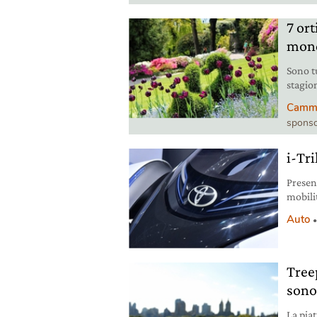
7 ort
mond
Sono t
stagion
autocto
Cammin
Bormio
sponso
i-Tri
Present
mobili
Ha un 
Auto
proget
Treep
sono 
La pia