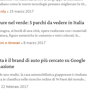
udiano come le nuove tecnologie possano migliorare la vita
ersone nei contesti urbani. Singapore è la città più verde tra
city
15 marzo 2017
 analizzate da Treepedia. Ma c’è anche Torino.
ure nel verde: 5 parchi da vedere in Italia
agna, ai bordi di una città, opere realizzate con i materiali
atura, figure esoteriche in cemento e vetri colorati: le
e nel verde sono arte che si inserisce nel paesaggio.
i e itinerari
8 marzo 2017
ta è il brand di auto più cercato su Google
nazione
o uno studio, la casa automobilistica giapponese è risultata
a in classifica nelle ricerche online di 74 Paesi del mondo
analizzati in totale. E intanto le vendite di auto ibride
22 febbraio 2017
 continuano a segnare nuovi record.