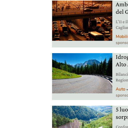
Ambi
del 
L’11 e 
Caglia
il futu
Mobili
sponso
Idrog
Alto
Bilanci
Region
Bolzan
Auto
automo
sponso
altre 1
idroge
5 luo
sorp
Confor