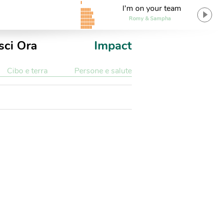
I’m on your team
Romy & Sampha
sci Ora
Impact
Cibo e terra
Persone e salute