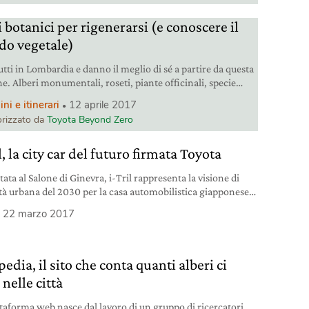
i botanici per rigenerarsi (e conoscere il
o vegetale)
utti in Lombardia e danno il meglio di sé a partire da questa
e. Alberi monumentali, roseti, piante officinali, specie
ne ed esotiche: ecco sette orti botanici da visitare tra
i e itinerari
12 aprile 2017
 e Pavia, passando per Milano, Bergamo e Brescia.
rizzato da
Toyota Beyond Zero
l, la city car del futuro firmata Toyota
ata al Salone di Ginevra, i-Tril rappresenta la visione di
tà urbana del 2030 per la casa automobilistica giapponese.
motore elettrico, un sistema di guida autonomo ed è stata
22 marzo 2017
tata pensando alle mamme che si muovono in città
edia, il sito che conta quanti alberi ci
nelle città
ttaforma web nasce dal lavoro di un gruppo di ricercatori