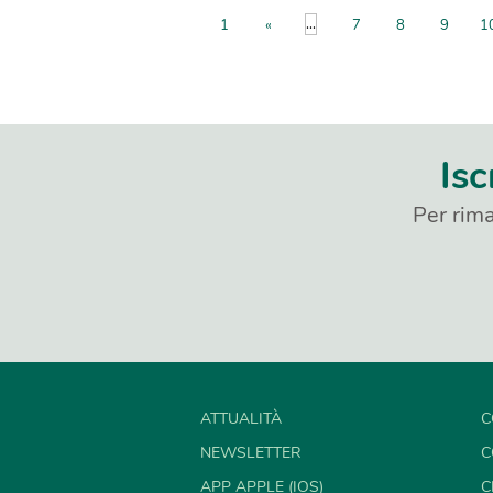
...
1
«
7
8
9
1
Isc
Per rima
ATTUALITÀ
C
NEWSLETTER
C
APP APPLE (IOS)
C