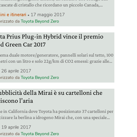
 cascate di cristallo che ricordano un piccolo Canada,
i botanici a 1.500 metri di altezza e una foresta dove
i e itinerari
17 maggio 2017
ari cercava il legno per i suoi violini: ecco 5 luoghi in
rizzato da
Toyota Beyond Zero
no dove vivere la natura in modo unico.
ta Prius Plug-in Hybrid vince il premio
d Green Car 2017
tema duale motore/generatore, pannelli solari sul tetto, 100
etri con un litro e solo 22g/km di CO2 emessi: grazie alle
tecnologie e ai bassi consumi, la Toyota Prius Plug-in
26 aprile 2017
 si è aggiudicata il riconoscimento di auto green dell’anno.
rizzato da
Toyota Beyond Zero
bblicità della Mirai è su cartelloni che
iscono l’aria
e in California dove Toyota ha posizionato 37 cartelloni per
cizzare la berlina a idrogeno Mirai che, con una speciale
ogia, convertono il biossido di azoto emesso dalle auto e
19 aprile 2017
o l’aria più pulita. La campagna durerà fino al 28 maggio
rizzato da
Toyota Beyond Zero