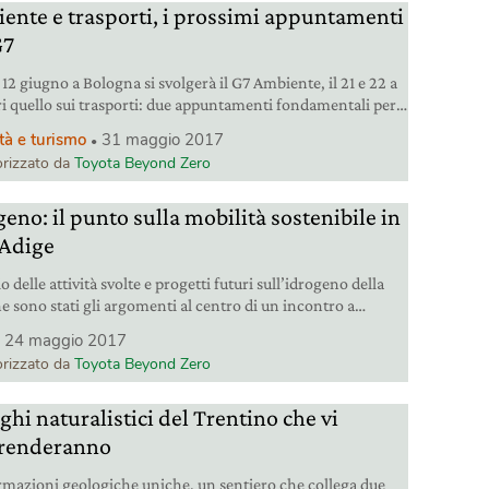
ente e trasporti, i prossimi appuntamenti
G7
il 12 giugno a Bologna si svolgerà il G7 Ambiente, il 21 e 22 a
ri quello sui trasporti: due appuntamenti fondamentali per
ro del pianeta e la qualità della vita dei cittadini.
tà e turismo
31 maggio 2017
rizzato da
Toyota Beyond Zero
eno: il punto sulla mobilità sostenibile in
 Adige
o delle attività svolte e progetti futuri sull’idrogeno della
e sono stati gli argomenti al centro di un incontro a
o a cui ha partecipato anche Toyota. La casa
24 maggio 2017
bilistica ha anche firmato in Giappone un accordo con
rizzato da
Toyota Beyond Zero
0 aziende per la costruzione su larga scala di stazioni di
no nel Paese.
ghi naturalistici del Trentino che vi
renderanno
mazioni geologiche uniche, un sentiero che collega due