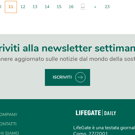
...
0
11
12
13
14
15
16
»
23
riviti alla newsletter settima
nere aggiornato sulle notizie dal mondo della sost
ISCRIVITI
OMPANY
ONTATTI
LifeGate è una testata giornal
HI SIAMO
Como, 27/2001