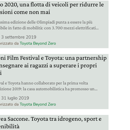
 2020, una flotta di veicoli per ridurre le
sioni come non mai
ssima edizione delle Olimpiadi punta a essere la più
bile in fatto di mobilità: con 3.700 mezzi elettrificati
i da Toyota i trasporti avranno un minore impatto
3 settembre 2019
ale sulla città di Tokyo.
rizzato da
Toyota Beyond Zero
oni Film Festival e Toyota: una partnership
insegnare ai ragazzi a superare i propri
i
ival e Toyota hanno collaborato per la prima volta
dizione 2019: la casa automobilistica ha promosso un
t, una masterclass e un premio speciale per raccontare la
31 luglio 2019
à sostenibile senza confini e il valore di una società
rizzato da
Toyota Beyond Zero
va.
ea Saccone. Toyota tra idrogeno, sport e
nibilità