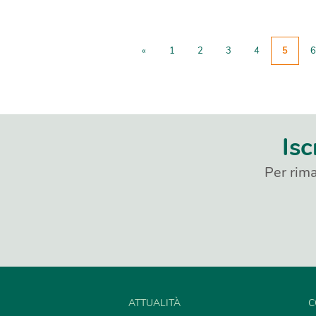
«
1
2
3
4
5
6
Isc
Per rima
ATTUALITÀ
C