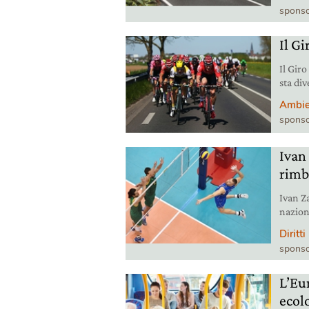
sponso
Il Gi
Il Giro
sta di
differ
Ambie
per i p
sponso
Rigoro
Ivan 
rimb
Ivan Z
nazion
suoi f
Diritti
loro ch
sponso
L’Eu
ecolo