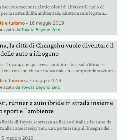
 Saccone racconta ai microfoni di LifeGate il ruolo di
 per la sostenibilità ambientale, direttamente legata a
sociale, fatta di valori umani che ben si sposano con quelli
tà e turismo
16 maggio 2019
port.
rizzato da
Toyota Beyond Zero
na, la città di Changshu vuole diventare il
 delle auto a idrogeno
 a Toyota, che qui aveva condotto i test sulla Mirai, si
di costruire un cluster industriale che comprenda stazioni
rnimento e circolazione di veicoli a idrogeno, in grado di
tà e turismo
7 maggio 2019
e ricercatori da tutto il mondo.
rizzato da
Toyota Beyond Zero
sti, runner e auto ibride in strada insieme
lo sport e l’ambiente
 ibride di Toyota scorteranno il Giro d’Italia e faranno da
sta alle corse Deejay Ten, una partnership all’insegna dei
valori sportivi e del miglioramento della qualità dell’aria.
5 maggio 2019