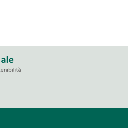
nale
enibilità