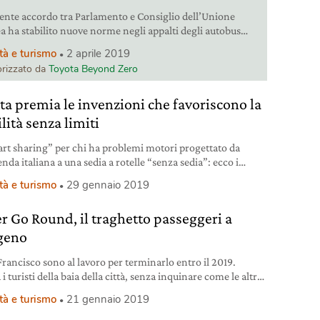
ente accordo tra Parlamento e Consiglio dell’Unione
a ha stabilito nuove norme negli appalti degli autobus
ci che dovranno essere a basse emissioni per almeno un
tà e turismo
2 aprile 2019
el totale.
rizzato da
Toyota Beyond Zero
ta premia le invenzioni che favoriscono la
lità senza limiti
art sharing” per chi ha problemi motori progettato da
nda italiana a una sedia a rotelle “senza sedia”: ecco i
sti del concorso Mobility Unlimited Challenge finanziato
tà e turismo
29 gennaio 2019
casa automobilistica giapponese.
r Go Round, il traghetto passeggeri a
geno
Francisco sono al lavoro per terminarlo entro il 2019.
 i turisti della baia della città, senza inquinare come le altre
azioni.
tà e turismo
21 gennaio 2019