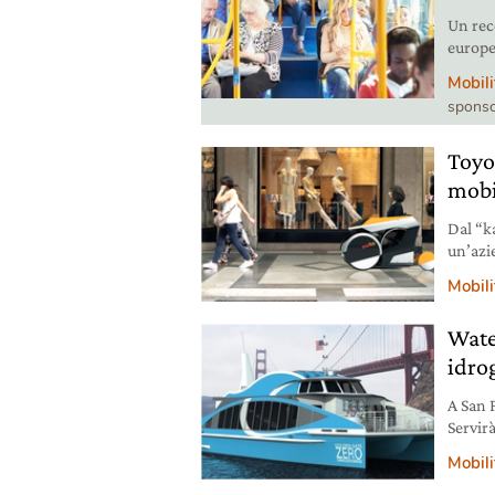
Un rec
europe
pubbli
Mobili
terzo d
sponso
Toyo
mobi
Dal “k
un’azie
finali
Mobili
dalla 
Wate
idro
A San 
Servirà
imbarc
Mobili