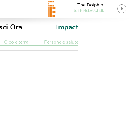
The Dolphin
JOHN MCLAUGHLIN
sci Ora
Impact
Cibo e terra
Persone e salute