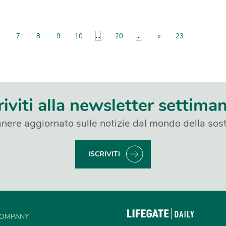
...
...
7
8
9
10
20
»
23
riviti alla newsletter settima
nere aggiornato sulle notizie dal mondo della sost
ISCRIVITI
OMPANY