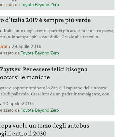
rizzato da
Toyota Beyond Zero
ro d’Italia 2019 è sempre più verde
 d’Italia, uno degli eventi sportivi più attesi nel nostro paese,
ventando sempre più sostenibile. Grazie alla raccolta
enziata nelle varie tappe e alla partnership con Toyota che
nte
29 aprile 2019
rossimi due anni fornirà le vetture ufficiali della Corsa rosa.
rizzato da
Toyota Beyond Zero
samente ibride.
Zaytsev. Per essere felici bisogna
occarsi le maniche
aytsev, soprannominato lo Zar, è il capitano della nostra
ale di pallavolo. Cresciuto da un padre intransigente, con i
igli è dolcissimo e da membro del Toyota team dimostrerà
10 aprile 2019
e “nulla è impossibile: basta un pizzico di coraggio”.
rizzato da
Toyota Beyond Zero
ropa vuole un terzo degli autobus
gici entro il 2030