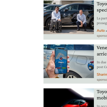
Toyo
spec
La par
proseg
mobilit
Auto
sponso
Venez
arric
In due
post C
quotid
Sharin
sponso
Toyo
mobi
In occ