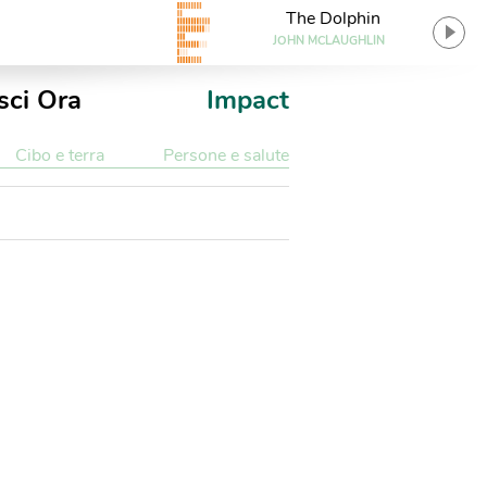
The Dolphin
JOHN MCLAUGHLIN
sci Ora
Impact
Cibo e terra
Persone e salute