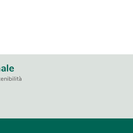
nale
enibilità