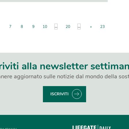
...
...
7
8
9
10
20
»
23
riviti alla newsletter settima
nere aggiornato sulle notizie dal mondo della sost
ISCRIVITI