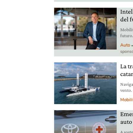
Intel
del 
Mobilit
futuro.
andando
Auto
grado 
sponso
fra que
delega
La t
cata
Naviga
vento.
labora
Mobili
Emer
auto
A sost