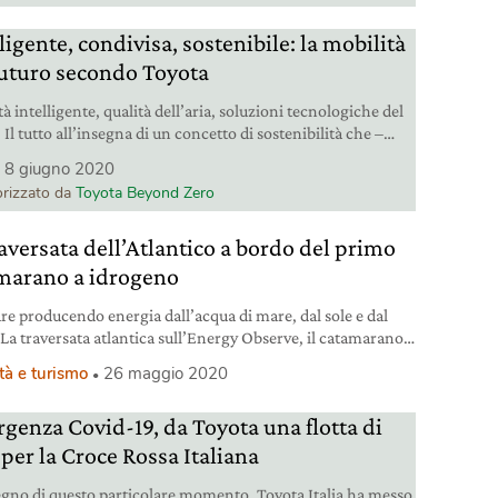
ligente, condivisa, sostenibile: la mobilità
futuro secondo Toyota
à intelligente, qualità dell’aria, soluzioni tecnologiche del
 Il tutto all’insegna di un concetto di sostenibilità che –
 al di là di una scelta consapevole nel presente – sia in
8 giugno 2020
di abbracciare anche una visione di lungo periodo. Spazia
rizzato da
Toyota Beyond Zero
sti e molti altri temi l’intervista che l’amministratore
to di Toyota Motor Italia,
raversata dell’Atlantico a bordo del primo
marano a idrogeno
re producendo energia dall’acqua di mare, dal sole e dal
 La traversata atlantica sull’Energy Observe, il catamarano
torio alimentato a idrogeno.
tà e turismo
26 maggio 2020
genza Covid-19, da Toyota una flotta di
 per la Croce Rossa Italiana
egno di questo particolare momento, Toyota Italia ha messo