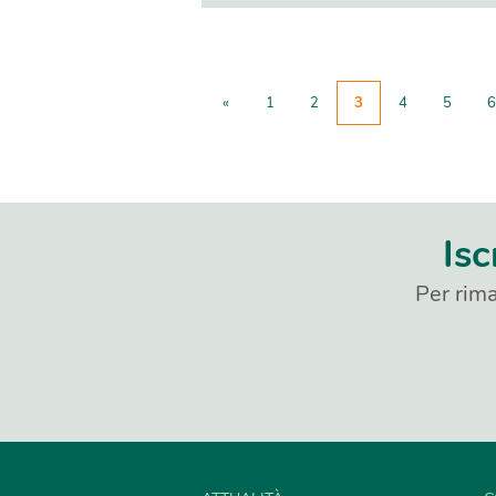
«
1
2
3
4
5
6
Isc
Per rima