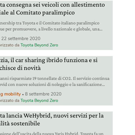
ta consegna sei veicoli con allestimento
iale al Comitato paralimpico
tnership tra Toyota e il Comitato italiano paralimpico
ue per promuovere, a livello nazionale e globale, una
à inclusiva e sostenibile.
22 settembre 2020
rizzato da
Toyota Beyond Zero
ia, il car sharing ibrido funziona e si
chisce di novità
 anni risparmiate 19 tonnellate di CO2. Il servizio continua
ovid con nuove soluzioni di noleggio e la sanificazione
iana delle auto.
g mobility
8 settembre 2020
rizzato da
Toyota Beyond Zero
ta lancia WeHybrid, nuovi servizi per la
lità sostenibile
asione dell’uscita della nuova Yaris Hybrid, Toyota fa un