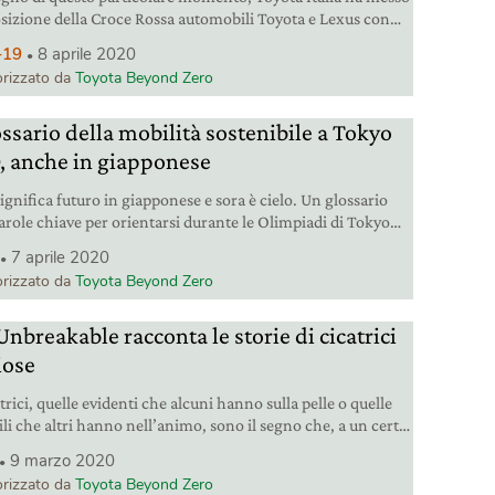
osizione della Croce Rossa automobili Toyota e Lexus con
volontari potranno portare assistenza domiciliare alle
-19
8 aprile 2020
 in difficoltà.
rizzato da
Toyota Beyond Zero
ossario della mobilità sostenibile a Tokyo
, anche in giapponese
ignifica futuro in giapponese e sora è cielo. Un glossario
parole chiave per orientarsi durante le Olimpiadi di Tokyo
scoprire il piano di mobilità sostenibile dei giochi,
7 aprile 2020
zato insieme a un partner d’eccezione.
rizzato da
Toyota Beyond Zero
nbreakable racconta le storie di cicatrici
iose
trici, quelle evidenti che alcuni hanno sulla pelle o quelle
ili che altri hanno nell’animo, sono il segno che, a un certo
ella nostra vita, qualcosa in noi si è rotto. Ma le cicatrici
9 marzo 2020
nche il simbolo della nostra capacità di sopravvivere, di
rizzato da
Toyota Beyond Zero
icucire quello strappo e di uscirne rafforzati. Nella