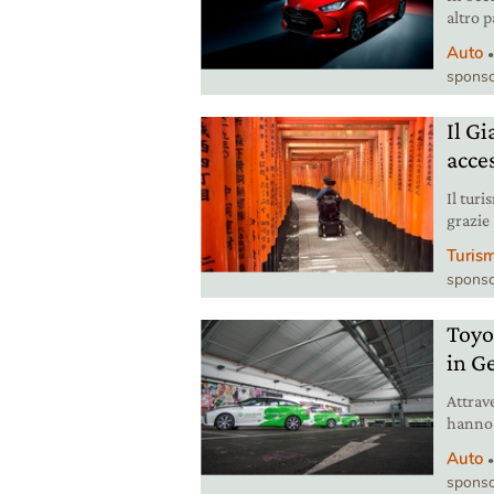
altro p
centro 
Auto
sponso
Il G
acce
Il tur
grazie 
viaggia
Turis
sponso
Toyo
in G
Attrave
hanno 
proble
Auto
sponso