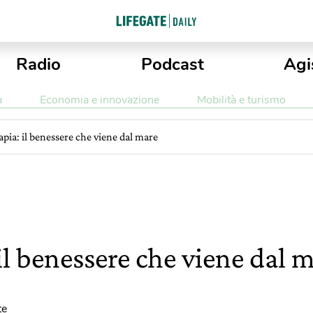
Radio
Podcast
Agi
a
Economia e innovazione
Mobilità e turismo
apia: il benessere che viene dal mare
il benessere che viene dal 
te