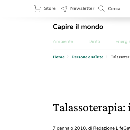
Store
Newsletter
Cerca
Capire il mondo
Ambiente
Diritti
Energi
Home
Persone e salute
Talassoter
Talassoterapia: 
7 gennaio 2010
,
di Redazione LifeGa