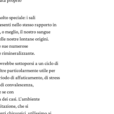
nata proprio
to speciale: i sali
esenti nello stesso rapporto in
 o meglio, il nostro sangue
le nostre lontane origini.
le sue numerose
e rimineralizzante.
vrebbe sottoporsi a un ciclo di
ltre particolarmente utile per
odo di affaticamento, di stress
i di convalescenza,
e se con
 dei casi. L’ambiente
itazione, che si
ti chirurgici, utilissimo ai