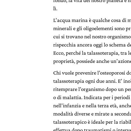
fondo, la vita del nostro pianeta è 
lì.
L’acqua marina è qualche cosa di mol
minerali e gli oligoelementi sono pr
cui si trovano nel nostro organismo,
rispecchia ancora oggi lo schema del
Ecco, perché la talassoterapia, tra 
proprietà, possiede anche un’azion
Chi vuole prevenire l’osteoporosi do
talassoterapia ogni due anni. E’ ino
ritemprare l’organismo dopo un peri
o di malattia. Indicata per i period
nell’infanzia e nella terza età, anch
modalità diverse e mirate a seconda
talassoterapico è ideale per la riabil
effettua dopo traumatismi o interven