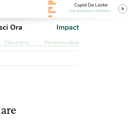
Cupid De Locke
THE SMASHING PUMPKINS
sci Ora
Impact
Cibo e terra
Persone e salute
mare