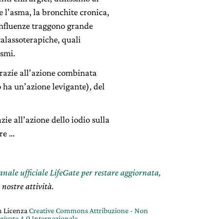
e l’asma, la bronchite cronica,
 influenze traggono grande
alassoterapiche, quali
asmi.
grazie all’azione combinata
o ha un’azione levigante), del
ie all’azione dello iodio sulla
ire …
canale ufficiale LifeGate per restare aggiornata,
 nostre attività.
on Licenza
Creative Commons Attribuzione - Non
rivate 4.0 Internazionale
.